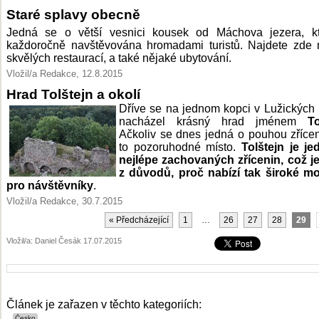
Staré splavy obecně
Jedná se o větší vesnici kousek od Máchova jezera, kt
každoročně navštěvována hromadami turistů. Najdete zde 
skvělých restaurací, a také nějaké ubytování.
Vložil/a Redakce, 12.8.2015
Hrad Tolštejn a okolí
Dříve se na jednom kopci v Lužických
nacházel krásný hrad jménem
To
Ačkoliv se dnes jedná o pouhou zřícen
to pozoruhodné místo.
Tolštejn je j
nejlépe zachovaných zřícenin, což j
z důvodů, proč nabízí tak široké mo
pro návštěvníky
.
Vložil/a Redakce, 30.7.2015
« Předcházející
1
…
26
27
28
29
Vložil/a: Daniel Česák 17.07.2015
Článek je zařazen v těchto kategoriích: