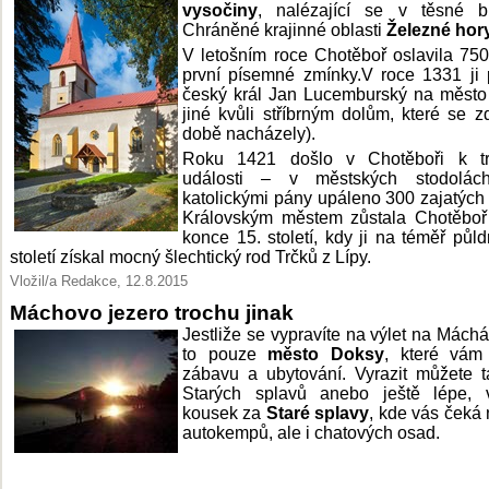
vysočiny
, nalézající se v těsné bl
Chráněné krajinné oblasti
Železné hor
V letošním roce Chotěboř oslavila 750
první písemné zmínky.V roce 1331 ji 
český král Jan Lucemburský na město
jiné kvůli stříbrným dolům, které se z
době nacházely).
Roku 1421 došlo v Chotěboři k tr
události – v městských stodolác
katolickými pány upáleno 300 zajatých 
Královským městem zůstala Chotěboř
konce 15. století, kdy ji na téměř půl
století získal mocný šlechtický rod Trčků z Lípy.
Vložil/a Redakce, 12.8.2015
Máchovo jezero trochu jinak
Jestliže se vypravíte na výlet na Máchá
to pouze
město Doksy
, které vám
zábavu a ubytování. Vyrazit můžete 
Starých splavů anebo ještě lépe, v
kousek za
Staré splavy
, kde vás čeká 
autokempů, ale i chatových osad.