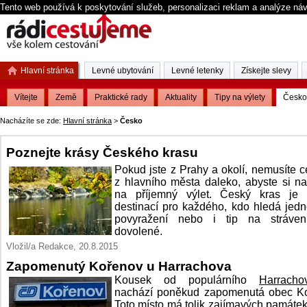
Tento web používá k poskytování služeb, personalizaci reklam a analýze ná
Hlavní stránka
Levné ubytování
Levné letenky
Získejte slevy
Vítejte
Země
Praktické rady
Aktuality
Tipy na výlety
Česko
Nacházíte se zde:
Hlavní stránka
>
Česko
Poznejte krásy Českého krasu
Pokud jste z Prahy a okolí, nemusíte c
z hlavního města daleko, abyste si na
na příjemný výlet. Český kras je i
destinací pro každého, kdo hledá jed
povyražení nebo i tip na stráven
dovolené.
Vložil/a Redakce, 20.8.2015
Zapomenutý Kořenov u Harrachova
Kousek od populárního
Harracho
nachází poněkud zapomenutá obec Ko
Toto místo má tolik zajímavých památek