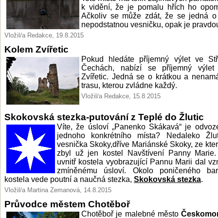
k vidění, že je pomalu hřích ho opo
Ačkoliv se může zdát, že se jedná o
nepodstatnou vesničku, opak je pravdo
Vložil/a Redakce, 19.8.2015
Kolem Zvířetic
Pokud hledáte příjemný výlet ve Stř
Čechách, nabízí se příjemný výlet
Zvířetic. Jedná se o krátkou a nena
trasu, kterou zvládne každý.
Vložil/a Redakce, 15.8.2015
Skokovská stezka-putování z Teplé do Žlutic
Víte, že úsloví „Panenko Skákavá“ je odvo
jednoho konkrétního místa? Nedaleko Žlut
vesnička Skoky,dříve Mariánské Skoky, ze kte
zbyl už jen kostel Navštívení Panny Marie
uvnitř kostela vyobrazující Pannu Marii dal vz
zmíněnému úsloví. Okolo poničeného bar
kostela vede poutní a naučná stezka,
Skokovská stezka
.
Vložil/a Martina Zemanová, 14.8.2015
Průvodce městem Chotěboř
Chotěboř je malebné město
Českomo