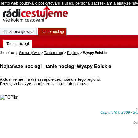
Tento web používá k poskytování služeb, personalizaci reklam a analýze ná
Strona główna
Tanie noclegi
Tanie noclegi
Jesteś tutaj:
Strona główna
>
Tanie noclegi
>
Regiony
>
Wyspy Eolskie
Najtańsze noclegi - tanie noclegi Wyspy Eolskie
Aktualnie nie ma w naszej ofercie, hotelu z tego regionu.
Proszę zobaczyć na tej stronie jutro, lub pojutrze.
Copyright © 2009 - 20
De