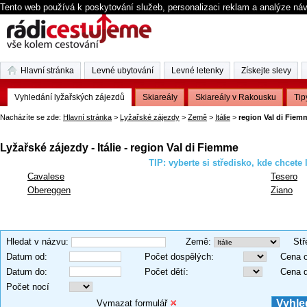
Tento web používá k poskytování služeb, personalizaci reklam a analýze ná
Hlavní stránka
Levné ubytování
Levné letenky
Získejte slevy
Vyhledání lyžařských zájezdů
Skiareály
Skiareály v Rakousku
Tip
Nacházíte se zde:
Hlavní stránka
>
Lyžařské zájezdy
>
Země
>
Itálie
>
region Val di Fiem
Lyžařské zájezdy - Itálie - region Val di Fiemme
TIP: vyberte si středisko, kde chcete 
Cavalese
Tesero
Obereggen
Ziano
Hledat v názvu
:
Země
:
Stř
Datum od
:
Počet dospělých
:
Cena 
Datum do
:
Počet dětí
:
Cena 
Počet nocí
Vymazat formulář