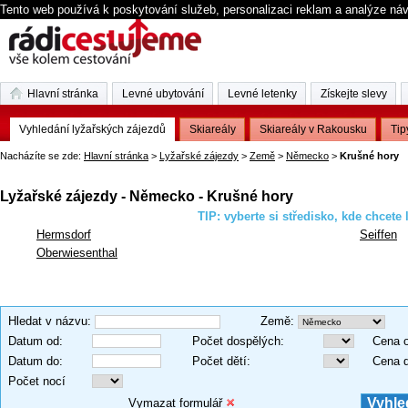
Tento web používá k poskytování služeb, personalizaci reklam a analýze ná
Hlavní stránka
Levné ubytování
Levné letenky
Získejte slevy
Vyhledání lyžařských zájezdů
Skiareály
Skiareály v Rakousku
Tip
Nacházíte se zde:
Hlavní stránka
>
Lyžařské zájezdy
>
Země
>
Německo
>
Krušné hory
Lyžařské zájezdy - Německo - Krušné hory
TIP: vyberte si středisko, kde chcete 
Hermsdorf
Seiffen
Oberwiesenthal
Hledat v názvu
:
Země
:
Datum od
:
Počet dospělých
:
Cena 
Datum do
:
Počet dětí
:
Cena 
Počet nocí
Vymazat formulář