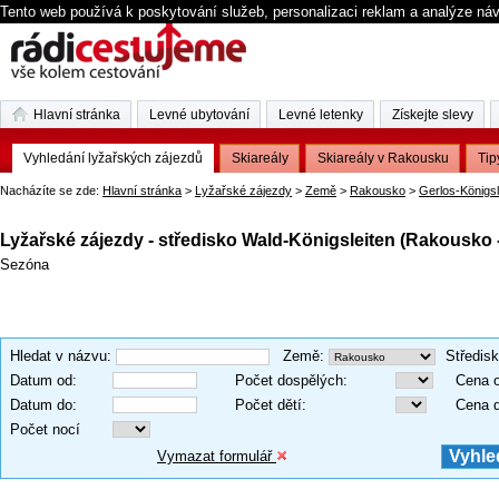
Tento web používá k poskytování služeb, personalizaci reklam a analýze ná
Hlavní stránka
Levné ubytování
Levné letenky
Získejte slevy
Vyhledání lyžařských zájezdů
Skiareály
Skiareály v Rakousku
Tip
Nacházíte se zde:
Hlavní stránka
>
Lyžařské zájezdy
>
Země
>
Rakousko
>
Gerlos-Königsl
Lyžařské zájezdy - středisko Wald-Königsleiten (Rakousko 
Sezóna
Hledat v názvu
:
Země
:
Středis
Datum od
:
Počet dospělých
:
Cena 
Datum do
:
Počet dětí
:
Cena 
Počet nocí
Vymazat formulář