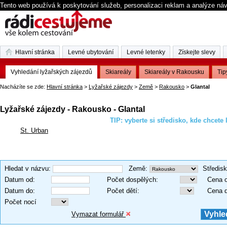
Tento web používá k poskytování služeb, personalizaci reklam a analýze ná
Hlavní stránka
Levné ubytování
Levné letenky
Získejte slevy
Vyhledání lyžařských zájezdů
Skiareály
Skiareály v Rakousku
Tip
Nacházíte se zde:
Hlavní stránka
>
Lyžařské zájezdy
>
Země
>
Rakousko
>
Glantal
Lyžařské zájezdy - Rakousko - Glantal
TIP: vyberte si středisko, kde chcete 
St. Urban
Hledat v názvu
:
Země
:
Středis
Datum od
:
Počet dospělých
:
Cena 
Datum do
:
Počet dětí
:
Cena 
Počet nocí
Vymazat formulář