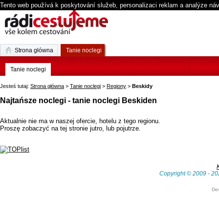
Tento web používá k poskytování služeb, personalizaci reklam a analýze ná
Strona główna
Tanie noclegi
Tanie noclegi
Jesteś tutaj:
Strona główna
>
Tanie noclegi
>
Regiony
>
Beskidy
Najtańsze noclegi - tanie noclegi Beskiden
Aktualnie nie ma w naszej ofercie, hotelu z tego regionu.
Proszę zobaczyć na tej stronie jutro, lub pojutrze.
Copyright © 2009 - 20
De