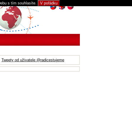
webu s tím souhlasíte.
V pořádku
Tweety od uživatele @radicestujeme