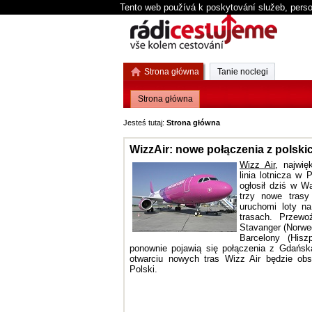
Tento web používá k poskytování služeb, perso
Strona główna
Tanie noclegi
Strona główna
Jesteś tutaj:
Strona główna
WizzAir: nowe połączenia z polski
Wizz Air
, najwię
linia lotnicza w
ogłosił dziś w W
trzy nowe trasy
uruchomi loty n
trasach. Przewo
Stavanger (Norweg
Barcelony (Hisz
ponownie pojawią się połączenia z Gdańsk
otwarciu nowych tras Wizz Air będzie obs
Polski.