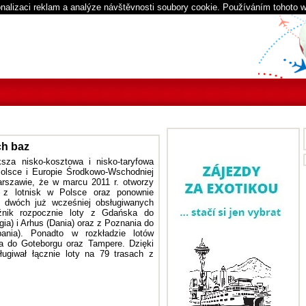
nalizaci reklam a analýze návštěvnosti soubory cookie. Používáním tohoto 
ch baz
ksza nisko-kosztowa i nisko-taryfowa
 Polsce i Europie Środkowo-Wschodniej
arszawie, że w marcu 2011 r. otworzy
 z lotnisk w Polsce oraz ponownie
a dwóch już wcześniej obsługiwanych
źnik rozpocznie loty z Gdańska do
ia) i Arhus (Dania) oraz z Poznania do
pania). Ponadto w rozkładzie lotów
a do Goteborgu oraz Tampere. Dzięki
ługiwał łącznie loty na 79 trasach z