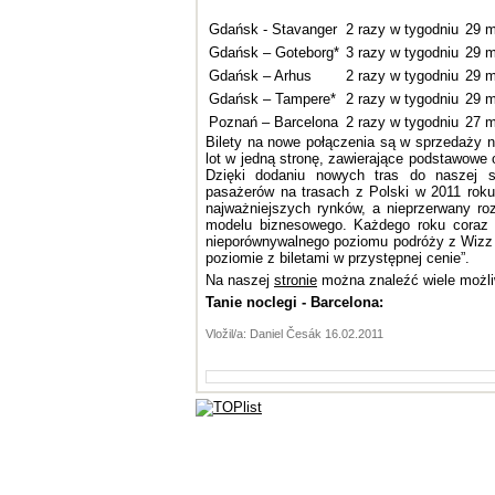
Gdańsk - Stavanger
2 razy w tygodniu
29 m
Gdańsk – Goteborg*
3 razy w tygodniu
29 m
Gdańsk – Arhus
2 razy w tygodniu
29 m
Gdańsk – Tampere*
2 razy w tygodniu
29 m
Poznań – Barcelona
2 razy w tygodniu
27 m
Bilety na nowe połączenia są w sprzedaży na
lot w jedną stronę, zawierające podstawowe o
Dzięki dodaniu nowych tras do naszej si
pasażerów na trasach z Polski w 2011 rok
najważniejszych rynków, a nieprzerwany ro
modelu biznesowego. Każdego roku coraz
nieporównywalnego poziomu podróży z Wizz 
poziomie z biletami w przystępnej cenie”.
Na naszej
stronie
można znaleźć wiele możl
Tanie noclegi - Barcelona:
Vložil/a: Daniel Česák 16.02.2011