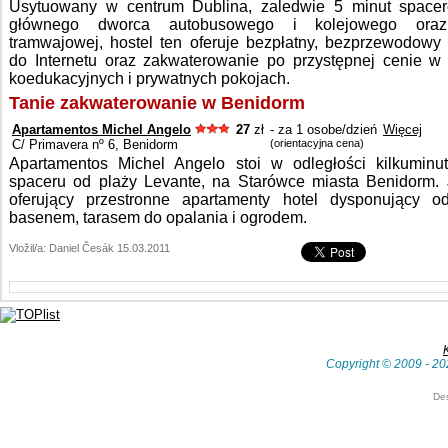
Usytuowany w centrum Dublina, zaledwie 5 minut space
głównego dworca autobusowego i kolejowego oraz
tramwajowej, hostel ten oferuje bezpłatny, bezprzewodowy
do Internetu oraz zakwaterowanie po przystępnej cenie w
koedukacyjnych i prywatnych pokojach.
Tanie zakwaterowanie w Benidorm
Apartamentos Michel Angelo
27
zł
- za 1 osobe/dzień
Więcej
C/ Primavera nº 6, Benidorm
(orientacyjna cena)
Apartamentos Michel Angelo stoi w odległości kilkuminu
spaceru od plaży Levante, na Starówce miasta Benidorm. 
oferujący przestronne apartamenty hotel dysponujący od
basenem, tarasem do opalania i ogrodem.
Vložil/a: Daniel Česák 15.03.2011
Copyright © 2009 - 20
De