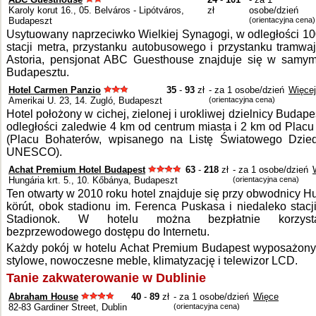
Karoly korut 16., 05. Belváros - Lipótváros,
zł
osobe/dzień
Budapeszt
(orientacyjna cena)
Usytuowany naprzeciwko Wielkiej Synagogi, w odległości 1
stacji metra, przystanku autobusowego i przystanku tramw
Astoria, pensjonat ABC Guesthouse znajduje się w samym
Budapesztu.
Hotel Carmen Panzio
35
-
93
zł
- za 1 osobe/dzień
Więcej
Amerikai U. 23, 14. Zugló, Budapeszt
(orientacyjna cena)
Hotel położony w cichej, zielonej i urokliwej dzielnicy Budape
odległości zaledwie 4 km od centrum miasta i 2 km od Plac
(Placu Bohaterów, wpisanego na Listę Światowego Dzied
UNESCO).
Achat Premium Hotel Budapest
63
-
218
zł
- za 1 osobe/dzień
Hungária krt. 5., 10. Kőbánya, Budapeszt
(orientacyjna cena)
Ten otwarty w 2010 roku hotel znajduje się przy obwodnicy H
körút, obok stadionu im. Ferenca Puskasa i niedaleko stacj
Stadionok. W hotelu można bezpłatnie korzys
bezprzewodowego dostępu do Internetu.
Każdy pokój w hotelu Achat Premium Budapest wyposażony
stylowe, nowoczesne meble, klimatyzację i telewizor LCD.
Tanie zakwaterowanie w Dublinie
Abraham House
40
-
89
zł
- za 1 osobe/dzień
Więce
82-83 Gardiner Street, Dublin
(orientacyjna cena)