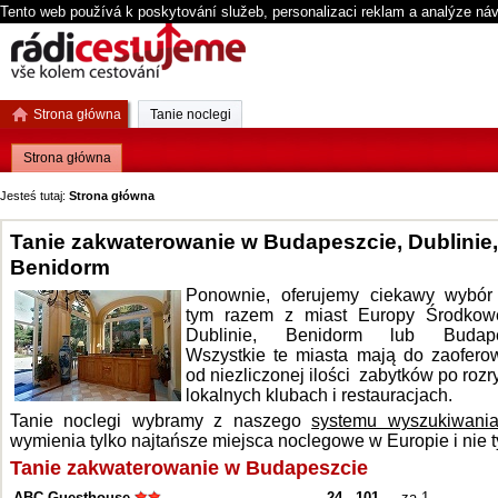
Tento web používá k poskytování služeb, personalizaci reklam a analýze ná
Strona główna
Tanie noclegi
Strona główna
Jesteś tutaj:
Strona główna
Tanie zakwaterowanie w Budapeszcie, Dublinie,
Benidorm
Ponownie, oferujemy ciekawy wybór h
tym razem z miast Europy Środkow
Dublinie, Benidorm lub Budape
Wszystkie te miasta mają do zaofero
od niezliczonej ilości zabytków po roz
lokalnych klubach i restauracjach.
Tanie noclegi wybramy z naszego
systemu wyszukiwani
wymienia tylko najtańsze miejsca noclegowe w Europie i nie t
Tanie zakwaterowanie w Budapeszcie
ABC Guesthouse
24
-
101
- za 1