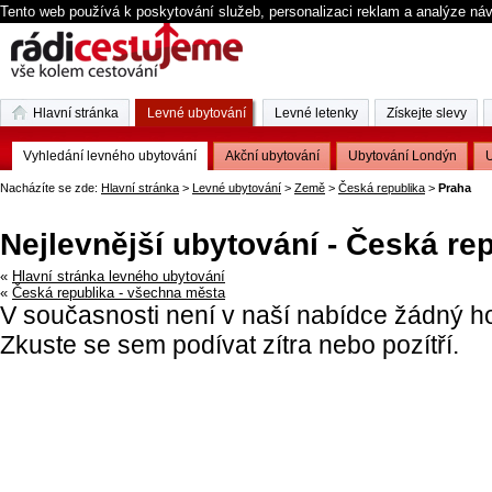
Tento web používá k poskytování služeb, personalizaci reklam a analýze ná
Hlavní stránka
Levné ubytování
Levné letenky
Získejte slevy
Vyhledání levného ubytování
Akční ubytování
Ubytování Londýn
U
Nacházíte se zde:
Hlavní stránka
>
Levné ubytování
>
Země
>
Česká republika
>
Praha
Nejlevnější ubytování - Česká rep
«
Hlavní stránka levného ubytování
«
Česká republika - všechna města
V současnosti není v naší nabídce žádný ho
Zkuste se sem podívat zítra nebo pozítří.