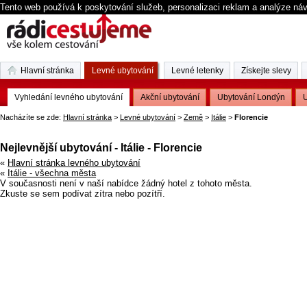
Tento web používá k poskytování služeb, personalizaci reklam a analýze ná
Hlavní stránka
Levné ubytování
Levné letenky
Získejte slevy
Vyhledání levného ubytování
Akční ubytování
Ubytování Londýn
U
Nacházíte se zde:
Hlavní stránka
>
Levné ubytování
>
Země
>
Itálie
>
Florencie
Nejlevnější ubytování - Itálie - Florencie
«
Hlavní stránka levného ubytování
«
Itálie - všechna města
V současnosti není v naší nabídce žádný hotel z tohoto města.
Zkuste se sem podívat zítra nebo pozítří.