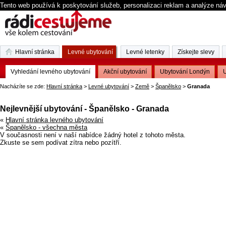
Tento web používá k poskytování služeb, personalizaci reklam a analýze ná
Hlavní stránka
Levné ubytování
Levné letenky
Získejte slevy
Vyhledání levného ubytování
Akční ubytování
Ubytování Londýn
U
Nacházíte se zde:
Hlavní stránka
>
Levné ubytování
>
Země
>
Španělsko
>
Granada
Nejlevnější ubytování - Španělsko - Granada
«
Hlavní stránka levného ubytování
«
Španělsko - všechna města
V současnosti není v naší nabídce žádný hotel z tohoto města.
Zkuste se sem podívat zítra nebo pozítří.