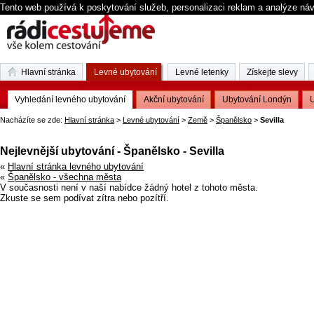
Tento web používá k poskytování služeb, personalizaci reklam a analýze ná
Hlavní stránka
Levné ubytování
Levné letenky
Získejte slevy
Vyhledání levného ubytování
Akční ubytování
Ubytování Londýn
U
Nacházíte se zde:
Hlavní stránka
>
Levné ubytování
>
Země
>
Španělsko
>
Sevilla
Nejlevnější ubytování - Španělsko - Sevilla
«
Hlavní stránka levného ubytování
«
Španělsko - všechna města
V současnosti není v naší nabídce žádný hotel z tohoto města.
Zkuste se sem podívat zítra nebo pozítří.