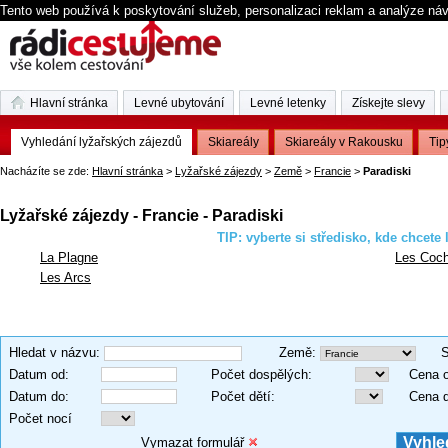
Tento web používá k poskytování služeb, personalizaci reklam a analýze ná
Hlavní stránka
Levné ubytování
Levné letenky
Získejte slevy
Vyhledání lyžařských zájezdů
Skiareály
Skiareály v Rakousku
Tip
Nacházíte se zde:
Hlavní stránka
>
Lyžařské zájezdy
>
Země
>
Francie
>
Paradiski
Lyžařské zájezdy - Francie - Paradiski
TIP: vyberte si středisko, kde chcete 
La Plagne
Les Coc
Les Arcs
Hledat v názvu
:
Země
:
S
Datum od
:
Počet dospělých
:
Cena 
Datum do
:
Počet dětí
:
Cena 
Počet nocí
Vymazat formulář