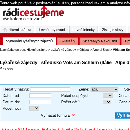
Tento web používá k poskytování služeb, personalizaci reklam a analýze ná
Hlavní stránka
Levné ubytování
Levné letenky
Získejte slevy
Vyhledání lyžařských zájezdů
Skiareály
Skiareály v Rakousku
Tip
Nacházíte se zde:
Hlavní stránka
>
Lyžařské zájezdy
>
Oblasti
>
Alpe di Siusi
>
Völs am Sc
Lyžařské zájezdy - středisko Völs am Schlern (Itálie - Alpe di
Sezóna
Hledat v názvu
:
Země
:
Stř
Datum od
:
Počet dospělých
:
Cena 
Datum do
:
Počet dětí
:
Cena 
Počet nocí
Vymazat formulář