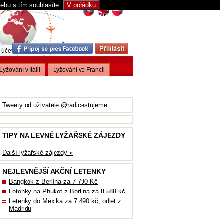
webu s tím souhlasíte.
V pořádku
 účet
Lyžování v Itálii
Lyžování ve Francii
Tweety od uživatele @radicestujeme
TIPY NA LEVNÉ LYŽAŘSKÉ ZÁJEZDY
Další lyžařské zájezdy »
NEJLEVNĚJŠÍ AKČNÍ LETENKY
Bangkok z Berlína za 7 790 Kč
Letenky na Phuket z Berlína za 8 589 kč
Letenky do Mexika za 7 490 kč, odlet z
Madridu