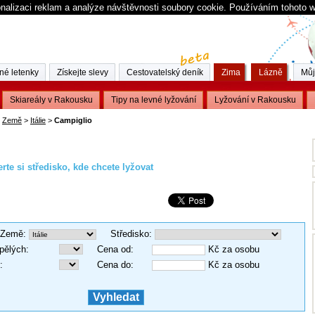
nalizaci reklam a analýze návštěvnosti soubory cookie. Používáním tohoto 
né letenky
Získejte slevy
Cestovatelský deník
Zima
Lázně
Můj
Skiareály v Rakousku
Tipy na levné lyžování
Lyžování v Rakousku
Země
>
Itálie
>
Campiglio
rte si středisko, kde chcete lyžovat
Země
:
Středisko
:
pělých
:
Cena od
:
Kč za osobu
:
Cena do
:
Kč za osobu