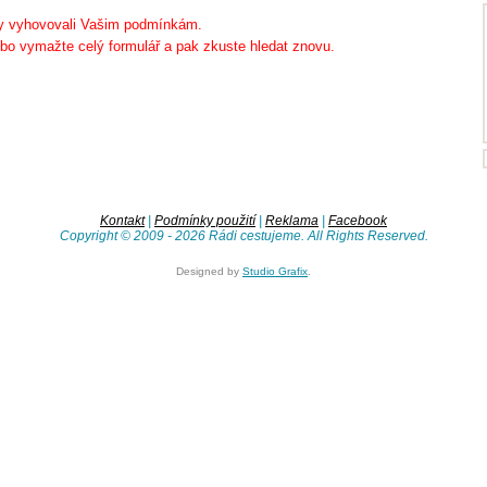
 by vyhovovali Vašim podmínkám.
bo vymažte celý formulář a pak zkuste hledat znovu.
Kontakt
|
Podmínky použití
|
Reklama
|
Facebook
Copyright © 2009 - 2026 Rádi cestujeme. All Rights Reserved.
Designed by
Studio Grafix
.