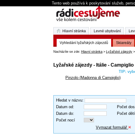
Tento web používá k poskytování služeb, perso
Hlavní stránka
Levné ubytování
Lev
Vyhledání lyžařských zájezdů
Skiareály
Nacházíte se zde:
Hlavní stránka
>
Lyžařské zájezdy
>
Lyžařské zájezdy - Itálie - Campiglio
TIP: vybe
Pinzolo (Madonna di Campiglio)
Hledat v názvu
:
Datum od
:
Počet dos
Datum do
:
Počet dětí
Počet nocí
Vymazat formulář