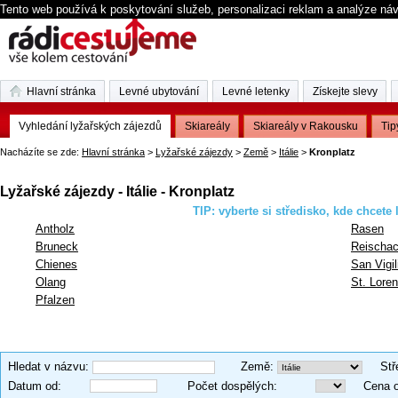
Tento web používá k poskytování služeb, personalizaci reklam a analýze ná
Hlavní stránka
Levné ubytování
Levné letenky
Získejte slevy
Vyhledání lyžařských zájezdů
Skiareály
Skiareály v Rakousku
Tip
Nacházíte se zde:
Hlavní stránka
>
Lyžařské zájezdy
>
Země
>
Itálie
>
Kronplatz
Lyžařské zájezdy - Itálie - Kronplatz
TIP: vyberte si středisko, kde chcete 
Antholz
Rasen
Bruneck
Reischa
Chienes
San Vigil
Olang
St. Lore
Pfalzen
Hledat v názvu
:
Země
:
Stř
Datum od
:
Počet dospělých
:
Cena 