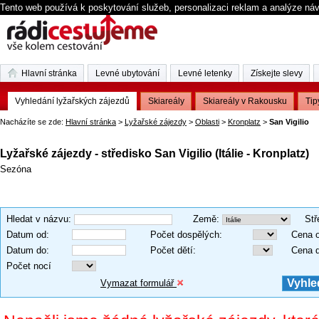
Tento web používá k poskytování služeb, personalizaci reklam a analýze ná
Hlavní stránka
Levné ubytování
Levné letenky
Získejte slevy
Vyhledání lyžařských zájezdů
Skiareály
Skiareály v Rakousku
Tip
Nacházíte se zde:
Hlavní stránka
>
Lyžařské zájezdy
>
Oblasti
>
Kronplatz
>
San Vigilio
Lyžařské zájezdy - středisko San Vigilio (Itálie - Kronplatz)
Sezóna
Hledat v názvu
:
Země
:
Stř
Datum od
:
Počet dospělých
:
Cena 
Datum do
:
Počet dětí
:
Cena 
Počet nocí
Vymazat formulář