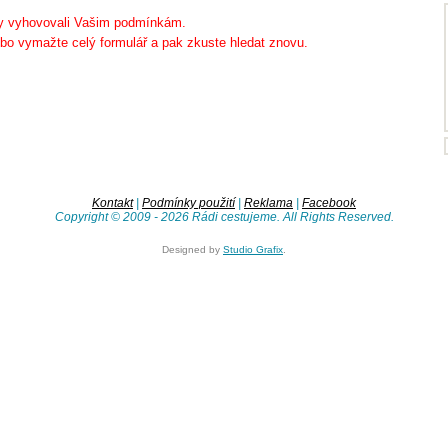
 by vyhovovali Vašim podmínkám.
bo vymažte celý formulář a pak zkuste hledat znovu.
Kontakt
|
Podmínky použití
|
Reklama
|
Facebook
Copyright © 2009 - 2026 Rádi cestujeme. All Rights Reserved.
Designed by
Studio Grafix
.