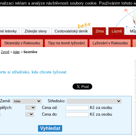
nalizaci reklam a analýze návštěvnosti soubory cookie. Používáním tohoto 
né letenky
Získejte slevy
Cestovatelský deník
Zima
Lázně
Můj
Skiareály v Rakousku
Tipy na levné lyžování
Lyžování v Rakousku
Země
>
Itálie
>
Sestrière
rte si středisko, kde chcete lyžovat
Země
:
Středisko
:
pělých
:
Cena od
:
Kč za osobu
:
Cena do
:
Kč za osobu