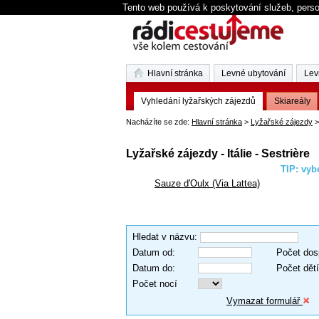
Tento web používá k poskytování služeb, perso
Hlavní stránka
Levné ubytování
Lev
Vyhledání lyžařských zájezdů
Skiareály
Nacházíte se zde:
Hlavní stránka
>
Lyžařské zájezdy
>
Lyžařské zájezdy - Itálie - Sestrière
TIP: vybe
Sauze d'Oulx (Via Lattea)
Hledat v názvu
:
Datum od
:
Počet dos
Datum do
:
Počet dětí
Počet nocí
Vymazat formulář