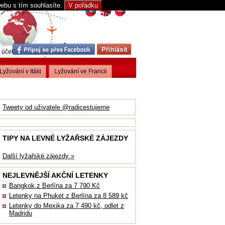
webu s tím souhlasíte.
V pořádku
 účet
Lyžování v Itálii
Lyžování ve Francii
Tweety od uživatele @radicestujeme
TIPY NA LEVNÉ LYŽAŘSKÉ ZÁJEZDY
Další lyžařské zájezdy »
NEJLEVNĚJŠÍ AKČNÍ LETENKY
Bangkok z Berlína za 7 790 Kč
Letenky na Phuket z Berlína za 8 589 kč
Letenky do Mexika za 7 490 kč, odlet z
Madridu