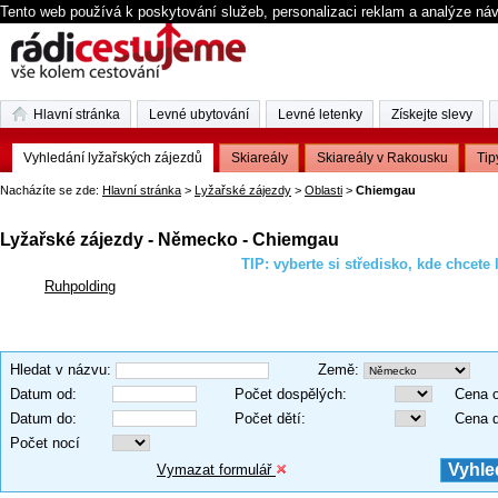
Tento web používá k poskytování služeb, personalizaci reklam a analýze ná
Hlavní stránka
Levné ubytování
Levné letenky
Získejte slevy
Vyhledání lyžařských zájezdů
Skiareály
Skiareály v Rakousku
Tip
Nacházíte se zde:
Hlavní stránka
>
Lyžařské zájezdy
>
Oblasti
>
Chiemgau
Lyžařské zájezdy - Německo - Chiemgau
TIP: vyberte si středisko, kde chcete 
Ruhpolding
Hledat v názvu
:
Země
:
Datum od
:
Počet dospělých
:
Cena 
Datum do
:
Počet dětí
:
Cena 
Počet nocí
Vymazat formulář