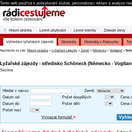
Tento web používá k poskytování služeb, personalizaci reklam a analýze ná
Hlavní stránka
Levné ubytování
Levné letenky
Získejte slevy
Vyhledání lyžařských zájezdů
Skiareály
Skiareály v Rakousku
Tip
Nacházíte se zde:
Hlavní stránka
>
Lyžařské zájezdy
>
Země
>
Německo
>
Vogtland
>
Sch
Lyžařské zájezdy - středisko Schöneck (Německo - Vogtlan
Sezóna
Hledat v názvu
:
Země
:
Datum od
:
Počet dospělých
:
Cena 
Datum do
:
Počet dětí
:
Cena 
Počet nocí
Vymazat formulář