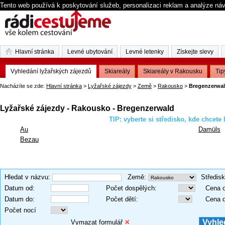
Tento web používá k poskytování služeb, personalizaci reklam a analýze ná
Hlavní stránka
Levné ubytování
Levné letenky
Získejte slevy
Vyhledání lyžařských zájezdů
Skiareály
Skiareály v Rakousku
Tip
Nacházíte se zde:
Hlavní stránka
>
Lyžařské zájezdy
>
Země
>
Rakousko
>
Bregenzerwa
Lyžařské zájezdy - Rakousko - Bregenzerwald
TIP: vyberte si středisko, kde chcete 
Au
Damüls
Bezau
Hledat v názvu
:
Země
:
Středis
Datum od
:
Počet dospělých
:
Cena 
Datum do
:
Počet dětí
:
Cena 
Počet nocí
Vymazat formulář