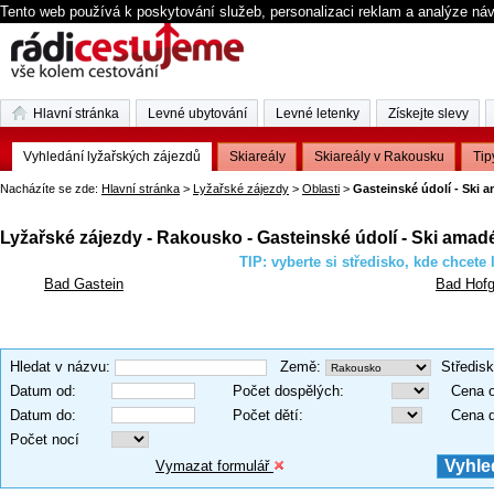
Tento web používá k poskytování služeb, personalizaci reklam a analýze ná
Hlavní stránka
Levné ubytování
Levné letenky
Získejte slevy
Vyhledání lyžařských zájezdů
Skiareály
Skiareály v Rakousku
Tip
Nacházíte se zde:
Hlavní stránka
>
Lyžařské zájezdy
>
Oblasti
>
Gasteinské údolí - Ski 
Lyžařské zájezdy - Rakousko - Gasteinské údolí - Ski amad
TIP: vyberte si středisko, kde chcete 
Bad Gastein
Bad Hofg
Hledat v názvu
:
Země
:
Středis
Datum od
:
Počet dospělých
:
Cena 
Datum do
:
Počet dětí
:
Cena 
Počet nocí
Vymazat formulář