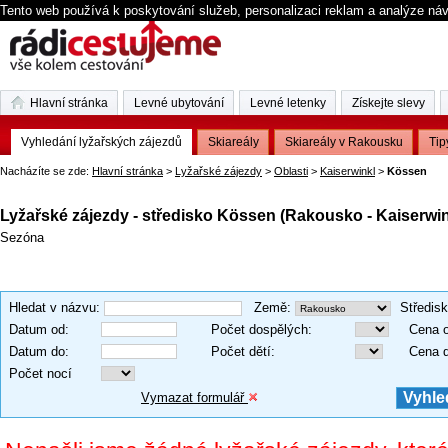
Tento web používá k poskytování služeb, personalizaci reklam a analýze ná
Hlavní stránka
Levné ubytování
Levné letenky
Získejte slevy
Vyhledání lyžařských zájezdů
Skiareály
Skiareály v Rakousku
Tip
Nacházíte se zde:
Hlavní stránka
>
Lyžařské zájezdy
>
Oblasti
>
Kaiserwinkl
>
Kössen
Lyžařské zájezdy - středisko Kössen (Rakousko - Kaiserwin
Sezóna
Hledat v názvu
:
Země
:
Středis
Datum od
:
Počet dospělých
:
Cena 
Datum do
:
Počet dětí
:
Cena 
Počet nocí
Vymazat formulář