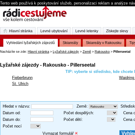
Tento web používá k poskytování služeb, personalizaci reklam a analýze ná
Hlavní stránka
Levné ubytování
Levné letenky
Získejte slevy
Vyhledání lyžařských zájezdů
Skiareály
Skiareály v Rakousku
Tip
Nacházíte se zde:
Hlavní stránka
>
Lyžařské zájezdy
>
Země
>
Rakousko
>
Pillerseetal
Lyžařské zájezdy - Rakousko - Pillerseetal
TIP: vyberte si středisko, kde chcete 
Fieberbrunn
Waidring 
St. Ulrich
Hledat v názvu
:
Země
:
Středis
Datum od
:
Počet dospělých
:
Cena 
Datum do
:
Počet dětí
:
Cena 
Počet nocí
Vymazat formulář