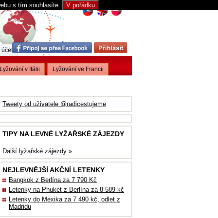
webu s tím souhlasíte.
V pořádku
 účet
Lyžování v Itálii
Lyžování ve Francii
Tweety od uživatele @radicestujeme
TIPY NA LEVNÉ LYŽAŘSKÉ ZÁJEZDY
Další lyžařské zájezdy »
NEJLEVNĚJŠÍ AKČNÍ LETENKY
Bangkok z Berlína za 7 790 Kč
Letenky na Phuket z Berlína za 8 589 kč
Letenky do Mexika za 7 490 kč, odlet z
Madridu