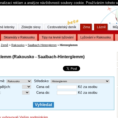
nalizaci reklam a analýze návštěvnosti soubory cookie. Používáním tohoto 
né letenky
Získejte slevy
Cestovatelský deník
Zima
Lázně
Můj
Skiareály v Rakousku
Tipy na levné lyžování
Lyžování v Rakousku
Země
>
Rakousko
>
Saalbach-Hinterglemm
>
Hinterglemm
erglemm (Rakousko - Saalbach-Hinterglemm)
mě
:
Středisko
:
pělých
:
Cena od
:
Kč za osobu
:
Cena do
:
Kč za osobu
 by vyhovovali Vašim podmínkám.