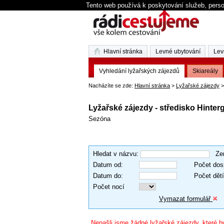
Tento web používá k poskytování služeb, perso
Hlavní stránka
Levné ubytování
Lev
Vyhledání lyžařských zájezdů
Skiareály
Nacházíte se zde:
Hlavní stránka
>
Lyžařské zájezdy
>
Lyžařské zájezdy - středisko Hint
Sezóna
Hledat v názvu
:
Ze
Datum od
:
Počet dos
Datum do
:
Počet dětí
Počet nocí
Vymazat formulář
Nenašli jsme žádné lyžařské zájezdy, které