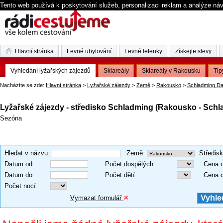
Tento web používá k poskytování služeb, personalizaci reklam a analýze ná
Hlavní stránka
Levné ubytování
Levné letenky
Získejte slevy
Vyhledání lyžařských zájezdů
Skiareály
Skiareály v Rakousku
Tip
Nacházíte se zde:
Hlavní stránka
>
Lyžařské zájezdy
>
Země
>
Rakousko
>
Schladming Da
Lyžařské zájezdy - středisko Schladming (Rakousko - Schl
Sezóna
Hledat v názvu
:
Země
:
Středis
Datum od
:
Počet dospělých
:
Cena 
Datum do
:
Počet dětí
:
Cena 
Počet nocí
Vymazat formulář