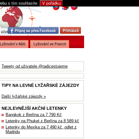
webu s tím souhlasíte.
V pořádku
 účet
Lyžování v Itálii
Lyžování ve Francii
Tweety od uživatele @radicestujeme
TIPY NA LEVNÉ LYŽAŘSKÉ ZÁJEZDY
Další lyžařské zájezdy »
NEJLEVNĚJŠÍ AKČNÍ LETENKY
Bangkok z Berlína za 7 790 Kč
Letenky na Phuket z Berlína za 8 589 kč
Letenky do Mexika za 7 490 kč, odlet z
Madridu