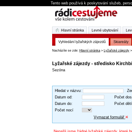
Tento web používá k poskytování služeb, perso
Hlavní stránka
Levné ubytování
Lev
Vyhledání lyžařských zájezdů
Skiareály
Nacházíte se zde:
Hlavní stránka
>
Lyžařské zájezdy
>
Lyžařské zájezdy - středisko Kirchb
Sezóna
Hledat v názvu
:
Ze
Datum od
:
Počet dos
Datum do
:
Počet dětí
Počet nocí
Vymazat formulář
Nenašli jsme žádné lyžařské zájezdy, které