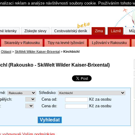
nalizaci reklam a analýze návštěvnosti soubory cookie. Používáním tohoto 
né letenky
Získejte slevy
Cestovatelský deník
Zima
Lázně
Můj
Skiareály v Rakousku
Tipy na levné lyžování
Lyžování v Rakousku
Oblasti
>
SkiWelt Wilder Kaiser-Brixental
>
Kirchbichl
ichl (Rakousko - SkiWelt Wilder Kaiser-Brixental)
mě
:
Středisko
:
pělých
:
Cena od
:
Kč za osobu
:
Cena do
:
Kč za osobu
 by vyhovovali Vašim podmínkám.