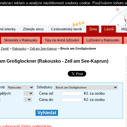
nalizaci reklam a analýze návštěvnosti soubory cookie. Používáním tohoto 
né letenky
Získejte slevy
Cestovatelský deník
Zima
Lázně
Můj
Skiareály v Rakousku
Tipy na levné lyžování
Lyžování v Rakousku
Země
>
Rakousko
>
Zell am See-Kaprun
>
Bruck am Großglockner
 am Großglockner (Rakousko - Zell am See-Kaprun)
mě
:
Středisko
:
pělých
:
Cena od
:
Kč za osobu
:
Cena do
:
Kč za osobu
 by vyhovovali Vašim podmínkám.