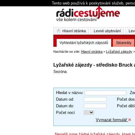
Tento web používá k poskytování služeb, perso
Hlavní stránka
Levné ubytování
Lev
Vyhledání lyžařských zájezdů
Skiareály
Nacházíte se zde:
Hlavní stránka
>
Lyžařské zájezdy
>
Lyžařské zájezdy - středisko Bruck
Sezóna
Hledat v názvu
:
Ze
Datum od
:
Počet dos
Datum do
:
Počet dětí
Počet nocí
Vymazat formulář
Nenašli jsme žádné lyžařské zájezdy, které