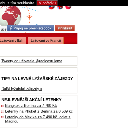
webu s tím souhlasíte.
V pořádku
 účet
Lyžování v Itálii
Lyžování ve Francii
Tweety od uživatele @radicestujeme
TIPY NA LEVNÉ LYŽAŘSKÉ ZÁJEZDY
Další lyžařské zájezdy »
NEJLEVNĚJŠÍ AKČNÍ LETENKY
Bangkok z Berlína za 7 790 Kč
Letenky na Phuket z Berlína za 8 589 kč
Letenky do Mexika za 7 490 kč, odlet z
Madridu