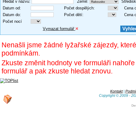
Hledat v názvu
:
Země
:
Středis
Datum od
:
Počet dospělých
:
Cena 
Datum do
:
Počet dětí
:
Cena 
Počet nocí
Vymazat formulář
Nenašli jsme žádné lyžařské zájezdy, kter
podmínkám.
Zkuste změnit hodnoty ve formuláři nahoř
formulář a pak zkuste hledat znovu.
Kontakt
|
Podmín
Copyright © 2009 - 20
De