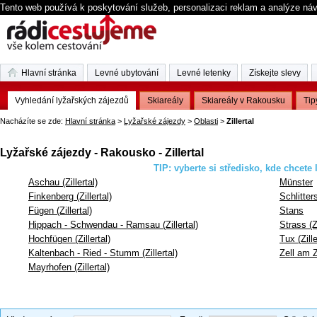
Tento web používá k poskytování služeb, personalizaci reklam a analýze ná
Hlavní stránka
Levné ubytování
Levné letenky
Získejte slevy
Vyhledání lyžařských zájezdů
Skiareály
Skiareály v Rakousku
Tip
Nacházíte se zde:
Hlavní stránka
>
Lyžařské zájezdy
>
Oblasti
>
Zillertal
Lyžařské zájezdy - Rakousko - Zillertal
TIP: vyberte si středisko, kde chcete 
Aschau (Zillertal)
Münster
Finkenberg (Zillertal)
Schlitters
Fügen (Zillertal)
Stans
Hippach - Schwendau - Ramsau (Zillertal)
Strass (Zi
Hochfügen (Zillertal)
Tux (Zille
Kaltenbach - Ried - Stumm (Zillertal)
Zell am Zi
Mayrhofen (Zillertal)