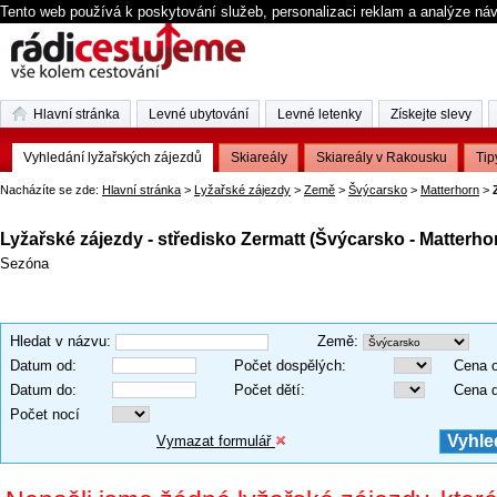
Tento web používá k poskytování služeb, personalizaci reklam a analýze ná
Hlavní stránka
Levné ubytování
Levné letenky
Získejte slevy
Vyhledání lyžařských zájezdů
Skiareály
Skiareály v Rakousku
Tip
Nacházíte se zde:
Hlavní stránka
>
Lyžařské zájezdy
>
Země
>
Švýcarsko
>
Matterhorn
>
Lyžařské zájezdy - středisko Zermatt (Švýcarsko - Matterho
Sezóna
Hledat v názvu
:
Země
:
Datum od
:
Počet dospělých
:
Cena 
Datum do
:
Počet dětí
:
Cena 
Počet nocí
Vymazat formulář