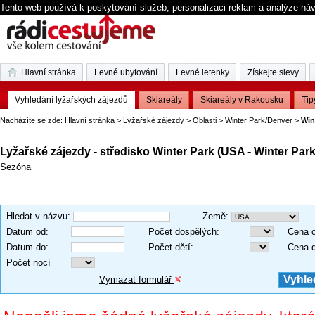
Tento web používá k poskytování služeb, personalizaci reklam a analýze ná
Hlavní stránka
Levné ubytování
Levné letenky
Získejte slevy
Vyhledání lyžařských zájezdů
Skiareály
Skiareály v Rakousku
Tip
Nacházíte se zde:
Hlavní stránka
>
Lyžařské zájezdy
>
Oblasti
>
Winter Park/Denver
>
Win
Lyžařské zájezdy - středisko Winter Park (USA - Winter Par
Sezóna
Hledat v názvu
:
Země
:
Datum od
:
Počet dospělých
:
Cena 
Datum do
:
Počet dětí
:
Cena 
Počet nocí
Vymazat formulář