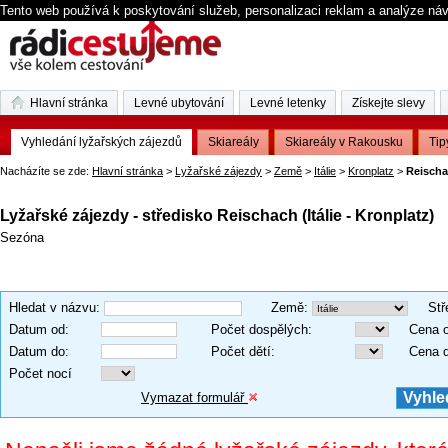
Tento web používá k poskytování služeb, personalizaci reklam a analýze ná
Hlavní stránka
Levné ubytování
Levné letenky
Získejte slevy
Vyhledání lyžařských zájezdů
Skiareály
Skiareály v Rakousku
Tip
Nacházíte se zde:
Hlavní stránka
>
Lyžařské zájezdy
>
Země
>
Itálie
>
Kronplatz
>
Reisch
Lyžařské zájezdy - středisko Reischach (Itálie - Kronplatz)
Sezóna
Hledat v názvu
:
Země
:
Stř
Datum od
:
Počet dospělých
:
Cena 
Datum do
:
Počet dětí
:
Cena 
Počet nocí
Vymazat formulář