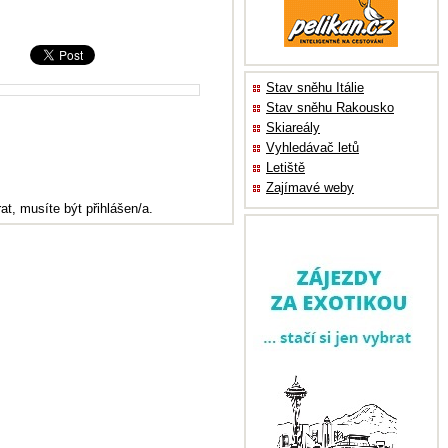
Stav sněhu Itálie
Stav sněhu Rakousko
Skiareály
Vyhledávač letů
Letiště
Zajímavé weby
at, musíte být přihlášen/a.