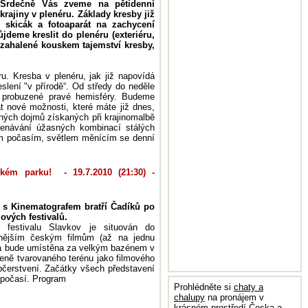
 Srdečně Vás zveme na pětidenní
krajiny v plenéru. Základy kresby již
skicák a fotoaparát na zachycení
deme kreslit do plenéru (exteriéru,
 zahalené kouskem tajemství kresby,
ru. Kresba v plenéru, jak již napovídá
slení "v přírodě“. Od středy do neděle
probuzené pravé hemisféry. Budeme
t nové možnosti, které máte již dnes,
sných dojmů získaných při krajinomalbě
enávání úžasných kombinací stálých
cím počasím, světlem měnícím se denní
ckém parku! - 19.7.2010 (21:30) -
i s Kinematografem bratří Čadíků po
ových festivalů.
o festivalu Slavkov je situován do
nějším českým filmům (až na jednu
cha bude umístěna za velkým bazénem v
zeně tvarovaného terénu jako filmového
bčerstvení. Začátky všech představení
 počasí. Program
Prohlédněte si
chaty a
chalupy
na pronájem v
krásném prostředí Česka a