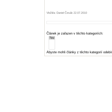
Vložil/a: Daniel Česák 22.07.2010
Článek je zařazen v těchto kategoriích:
Abyste mohli články z těchto kategorií odebír