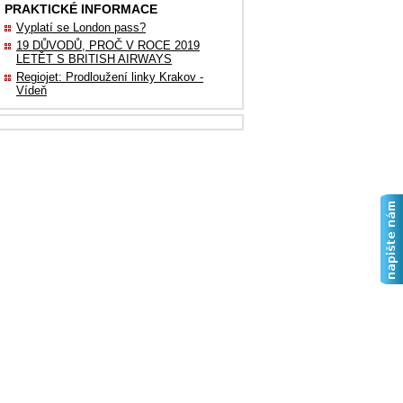
PRAKTICKÉ INFORMACE
Vyplatí se London pass?
19 DŮVODŮ, PROČ V ROCE 2019
LETĚT S BRITISH AIRWAYS
Regiojet: Prodloužení linky Krakov -
Vídeň