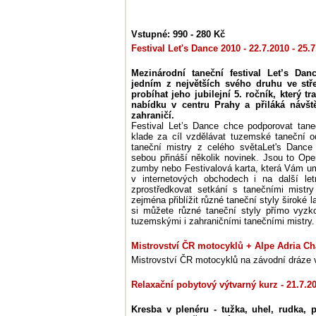
Vstupné: 990 - 280 Kč
Festival Let's Dance 2010 - 22.7.2010 - 25.
Mezinárodní taneční festival Let’s Danc
jedním z největších svého druhu ve stř
probíhat jeho jubilejní 5. ročník, který tr
nabídku v centru Prahy a přiláká návšt
zahraničí.
Festival Let’s Dance chce podporovat tane
klade za cíl vzdělávat tuzemské taneční o
taneční mistry z celého světaLet's Dance 
sebou přináší několik novinek. Jsou to Ope
zumby nebo Festivalová karta, která Vám umo
v internetových obchodech i na další letn
zprostředkovat setkání s tanečními mistry
zejména přiblížit různé taneční styly široké 
si můžete různé taneční styly přímo vyzk
tuzemskými i zahraničními tanečními mistry.
Mistrovství ČR motocyklů + Alpe Adria Ch
Mistrovství ČR motocyklů na závodní dráze 
Relaxační pobytový výtvarný kurz - 21.7.201
Kresba v plenéru - tužka, uhel, rudka, 