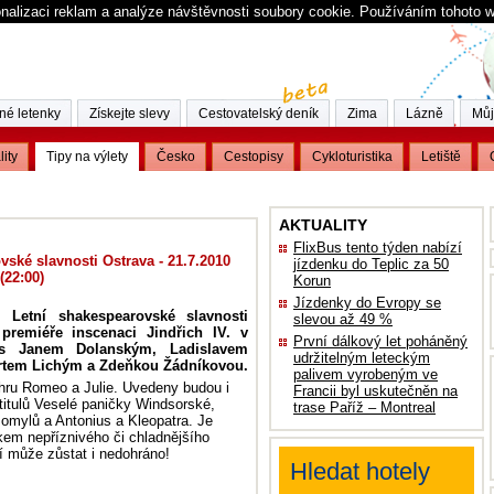
nalizaci reklam a analýze návštěvnosti soubory cookie. Používáním tohoto 
né letenky
Získejte slevy
Cestovatelský deník
Zima
Lázně
Můj
lity
Tipy na výlety
Česko
Cestopisy
Cykloturistika
Letiště
AKTUALITY
FlixBus tento týden nabízí
vské slavnosti Ostrava - 21.7.2010
jízdenku do Teplic za 50
 (22:00)
Korun
Jízdenky do Evropy se
al Letní shakespearovské slavnosti
slevou až 49 %
premiéře inscenaci Jindřich IV. v
První dálkový let poháněný
h s Janem Dolanským, Ladislavem
udržitelným leteckým
rtem Lichým a Zdeňkou Žádníkovou.
palivem vyrobeným ve
 hru Romeo a Julie. Uvedeny budou i
Francii byl uskutečněn na
titulů Veselé paničky Windsorské,
trase Paříž – Montreal
omylů a Antonius a Kleopatra. Je
ikem nepříznivého či chladnějšího
í může zůstat i nedohráno!
Hledat hotely