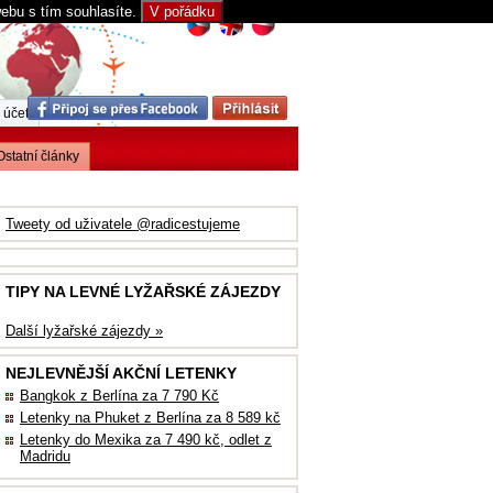
webu s tím souhlasíte.
V pořádku
 účet
Ostatní články
Tweety od uživatele @radicestujeme
TIPY NA LEVNÉ LYŽAŘSKÉ ZÁJEZDY
Další lyžařské zájezdy »
NEJLEVNĚJŠÍ AKČNÍ LETENKY
Bangkok z Berlína za 7 790 Kč
Letenky na Phuket z Berlína za 8 589 kč
Letenky do Mexika za 7 490 kč, odlet z
Madridu