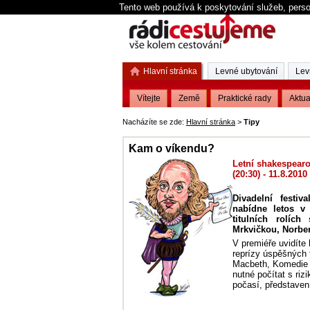
Tento web používá k poskytování služeb, perso
Hlavní stránka
Levné ubytování
Lev
Vítejte
Země
Praktické rady
Aktua
Nacházíte se zde:
Hlavní stránka
>
Tipy
Kam o víkendu?
Letní shakespearo
(20:30) - 11.8.2010
Divadelní festiv
nabídne letos v 
titulních rolíc
Mrkvičkou, Norbe
V premiéře uvidíte
reprízy úspěšných 
Macbeth, Komedie 
nutné počítat s riz
počasí, představen