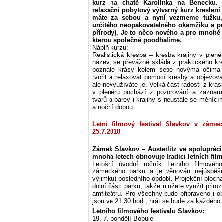
kurz na chatě Karolínka na Benecku.
relaxační pobytový výtvarný kurz kreslení 
máte za sebou a nyní vezmeme tužku, 
určitého neopakovatelného okamžiku a půj
přírody). Je to něco nového a pro mnohé
kterou společně poodhalíme.
Náplň kurzu:
Realistická kresba – kresba krajiny v plené
název, se převážně skládá z praktického kre
poznáte krásy kolem sebe novýma očima 
tvořit a relaxovat pomocí kresby a objevova
ale nevyužíváte je. Velká část radosti z krá
v plenéru pochází z pozorování a zaznam
tvarů a barev i krajiny s neustále se mění
a noční dobou.
Letní filmový festival Slavkov v záme
25.7.2010
Zámek Slavkov – Austerlitz ve spoluprác
mnoha letech obnovuje tradici letních film
Letošní úvodní ročník Letního filmovéh
zámeckého parku a je věnován nejúspěš
výjimku) posledního období. Projekční plo
dolní části parku, takže můžete využít přiro
amfiteátru. Pro všechny bude připraveno i o
jsou ve 21.30 hod., hrát se bude za každého
Letního filmového festivalu Slavkov:
19. 7. pondělí Bobule