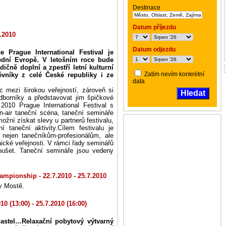
Destinace
Datum příjezdu
7.2010
Datum odjezdu
e Prague International Festival je
ední Evropě. V letošním roce bude
adičně doplní a zpestří letní kulturní
Zatím nevím konkrétní
ěvníky z celé České republiky i ze
data
c mezi širokou veřejností, zároveň si
Hledat
dborníky a představovat jim špičkové
2010 Prague International Festival s
n-air taneční scéna, taneční semináře
žní získat slevy u partnerů festivalu,
í taneční aktivity.Cílem festivalu je
 nejen tanečníkům-profesionálům, ale
laické veřejnosti. V rámci řady seminářů
oušet. Taneční semináře jsou vedeny
ampionship - 22.7.2010 - 25.7.2010
v Mostě.
0 (13:00) - 25.7.2010 (16:00)
pastel…Relaxační pobytový výtvarný