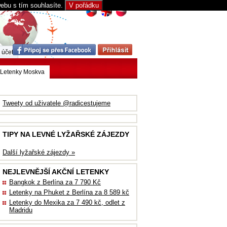
webu s tím souhlasíte.
V pořádku
 účet
Letenky Moskva
Tweety od uživatele @radicestujeme
TIPY NA LEVNÉ LYŽAŘSKÉ ZÁJEZDY
Další lyžařské zájezdy »
NEJLEVNĚJŠÍ AKČNÍ LETENKY
Bangkok z Berlína za 7 790 Kč
Letenky na Phuket z Berlína za 8 589 kč
Letenky do Mexika za 7 490 kč, odlet z
Madridu