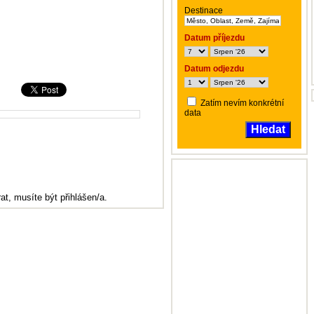
Destinace
Datum příjezdu
Datum odjezdu
Zatím nevím konkrétní
data
Hledat
at, musíte být přihlášen/a.