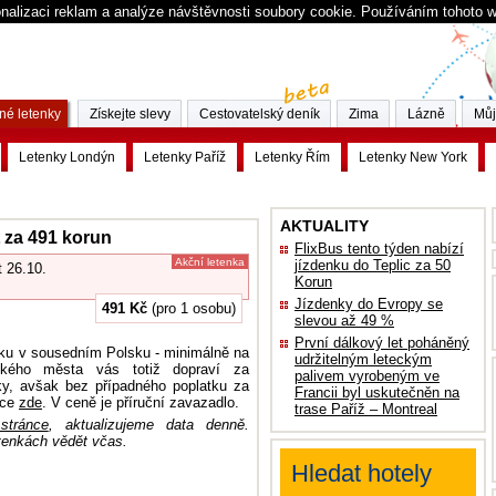
nalizaci reklam a analýze návštěvnosti soubory cookie. Používáním tohoto 
né letenky
Získejte slevy
Cestovatelský deník
Zima
Lázně
Můj
Letenky Londýn
Letenky Paříž
Letenky Řím
Letenky New York
AKTUALITY
t za 491 korun
FlixBus tento týden nabízí
Akční letenka
jízdenku do Teplic za 50
t 26.10.
Korun
Jízdenky do Evropy se
491 Kč
(pro 1 osobu)
slevou až 49 %
První dálkový let poháněný
tiku v sousedním Polsku - minimálně na
udržitelným leteckým
tského města vás totiž dopraví za
palivem vyrobeným ve
ky, avšak bez případného poplatku za
Francii byl uskutečněn na
íce
zde
. V ceně je příruční zavazadlo.
trase Paříž – Montreal
stránce
, aktualizujeme data denně.
tenkách vědět včas.
Hledat hotely