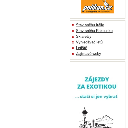
Stav sněhu Itálie
Stav sněhu Rakousko
Skiareály
Vyhledávač letů
Letiště
Zajímavé weby