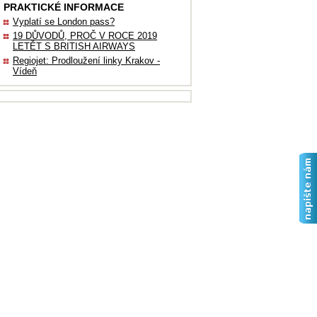
PRAKTICKÉ INFORMACE
Vyplatí se London pass?
19 DŮVODŮ, PROČ V ROCE 2019
LETĚT S BRITISH AIRWAYS
Regiojet: Prodloužení linky Krakov -
Vídeň