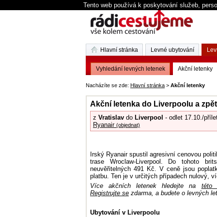
Tento web používá k poskytování služeb, perso
Hlavní stránka
Levné ubytování
Lev
Vyhledání levných letenek
Akční letenky
Nacházíte se zde:
Hlavní stránka
>
Akční letenky
Akční letenka do Liverpoolu a zpě
z
Vratislav
do
Liverpool
- odlet 17.10./příle
Ryanair
(objednat)
Irský Ryanair spustil agresivní cenovou poli
trase Wroclaw-Liverpool. Do tohoto bri
neuvěřitelných 491 Kč. V ceně jsou poplat
platbu. Ten je v určitých případech nulový, v
Více akčních letenek hledejte na
této 
Registrujte se
zdarma, a budete o levných le
Ubytování v Liverpoolu