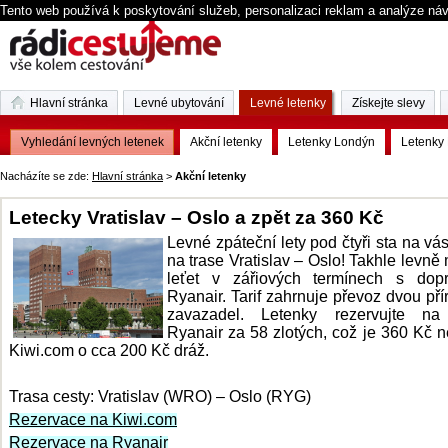
Tento web používá k poskytování služeb, personalizaci reklam a analýze ná
Hlavní stránka
Levné ubytování
Levné letenky
Získejte slevy
Vyhledání levných letenek
Akční letenky
Letenky Londýn
Letenky 
Nacházíte se zde:
Hlavní stránka
>
Akční letenky
Letecky Vratislav – Oslo a zpět za 360 Kč
Levné zpáteční lety pod čtyři sta na vás
na trase Vratislav – Oslo! Takhle levně
leťet v zářiových termínech s dop
Ryanair. Tarif zahrnuje převoz dvou pří
zavazadel. Letenky rezervujte n
Ryanair za 58 zlotých, což je 360 Kč 
Kiwi.com o cca 200 Kč dráž.
Trasa cesty: Vratislav (WRO) – Oslo (RYG)
Rezervace na Kiwi.com
Rezervace na Ryanair