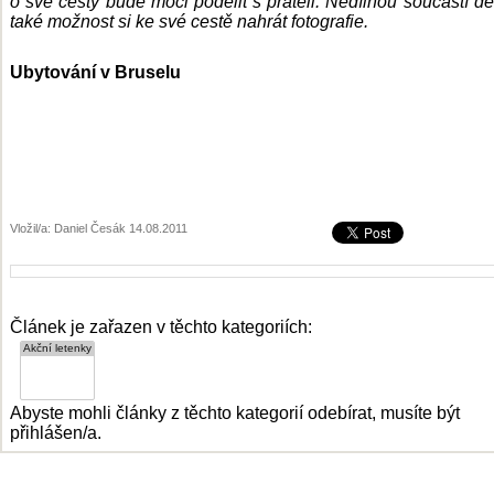
o své cesty bude moci podělit s přáteli. Nedílnou součástí de
také možnost si ke své cestě nahrát fotografie.
Ubytování v Bruselu
Vložil/a: Daniel Česák 14.08.2011
Článek je zařazen v těchto kategoriích:
Abyste mohli články z těchto kategorií odebírat, musíte být
přihlášen/a.