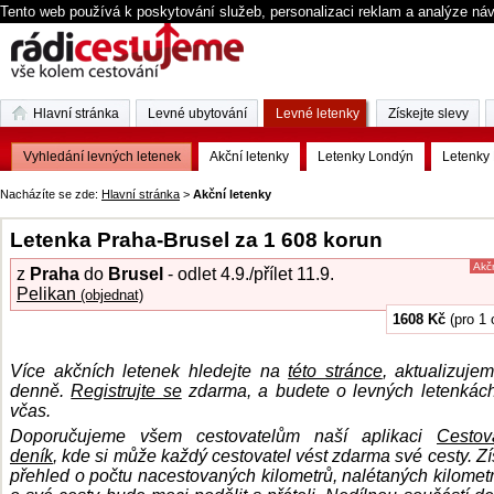
Tento web používá k poskytování služeb, personalizaci reklam a analýze ná
Hlavní stránka
Levné ubytování
Levné letenky
Získejte slevy
Vyhledání levných letenek
Akční letenky
Letenky Londýn
Letenky 
Nacházíte se zde:
Hlavní stránka
>
Akční letenky
Letenka Praha-Brusel za 1 608 korun
Akč
z
Praha
do
Brusel
- odlet 4.9./přílet 11.9.
Pelikan
(objednat)
1608 Kč
(pro 1 
Více akčních letenek hledejte na
této stránce
, aktualizuje
denně.
Registrujte se
zdarma, a budete o levných letenkác
včas.
Doporučujeme všem cestovatelům naší aplikaci
Cestov
deník
, kde si může každý cestovatel vést zdarma své cesty. Zí
přehled o počtu nacestovaných kilometrů, nalétaných kilometr