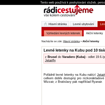
Tento web používá k poskytování služeb, perso
Hlavní stránka
Levné ubytování
Lev
Vyhledání levných letenek
Akční letenky
Nacházíte se zde:
Hlavní stránka
>
Akční letenky
Levné letenky na Kubu pod 10 tisí
z
Brusel
do
Varadero (Kuba)
- odlet 19.6./p
Jetairfly
Pořádně levné letenky na Kubu nabízí
Jetair
celkem dobře dostupný pro nízkonákladové 
Wizzair, z Bratislavy pak například Ryanair.