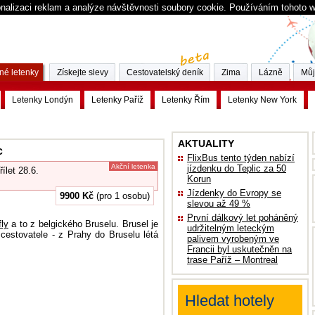
nalizaci reklam a analýze návštěvnosti soubory cookie. Používáním tohoto 
né letenky
Získejte slevy
Cestovatelský deník
Zima
Lázně
Můj
Letenky Londýn
Letenky Paříž
Letenky Řím
Letenky New York
AKTUALITY
c
FlixBus tento týden nabízí
Akční letenka
jízdenku do Teplic za 50
řílet 28.6.
Korun
Jízdenky do Evropy se
9900 Kč
(pro 1 osobu)
slevou až 49 %
První dálkový let poháněný
fly
a to z belgického Bruselu. Brusel je
udržitelným leteckým
cestovatele - z Prahy do Bruselu létá
palivem vyrobeným ve
Francii byl uskutečněn na
trase Paříž – Montreal
Hledat hotely