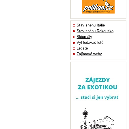
Stav sněhu Itálie
Stav sněhu Rakousko
Skiareály
Vyhledávač letů
Letiště
Zajímavé weby