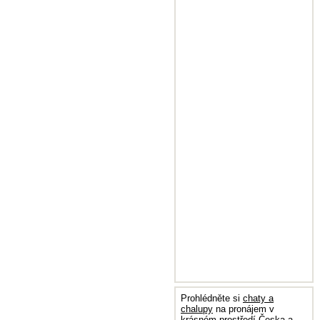
Prohlédněte si
chaty a
chalupy
na pronájem v
krásném prostředí Česka a