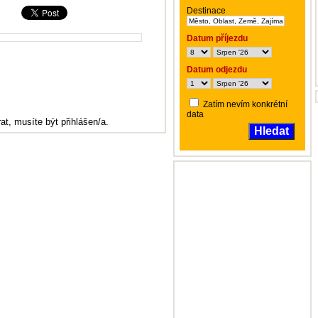
Destinace
Datum příjezdu
Datum odjezdu
Zatím nevím konkrétní
data
at, musíte být přihlášen/a.
Hledat