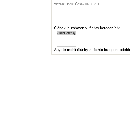
Vložil/a: Daniel Česák 06.06.2011
Článek je zařazen v těchto kategoriích:
Abyste mohli články z těchto kategorií odebír