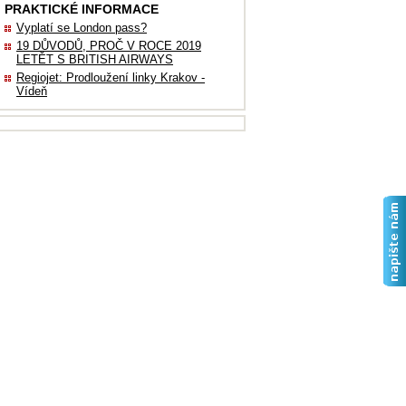
PRAKTICKÉ INFORMACE
Vyplatí se London pass?
19 DŮVODŮ, PROČ V ROCE 2019
LETĚT S BRITISH AIRWAYS
Regiojet: Prodloužení linky Krakov -
Vídeň