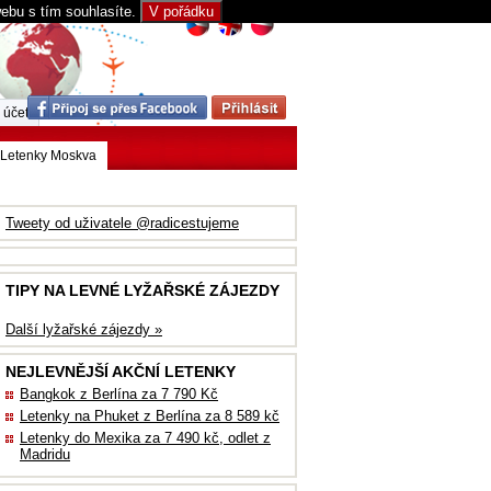
webu s tím souhlasíte.
V pořádku
 účet
Letenky Moskva
Tweety od uživatele @radicestujeme
TIPY NA LEVNÉ LYŽAŘSKÉ ZÁJEZDY
Další lyžařské zájezdy »
NEJLEVNĚJŠÍ AKČNÍ LETENKY
Bangkok z Berlína za 7 790 Kč
Letenky na Phuket z Berlína za 8 589 kč
Letenky do Mexika za 7 490 kč, odlet z
Madridu