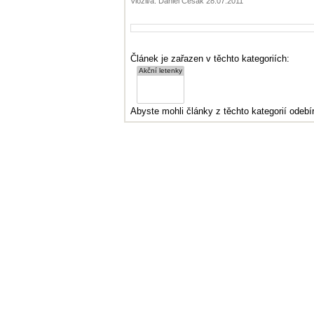
Vložil/a: Daniel Česák 28.07.2011
Článek je zařazen v těchto kategoriích:
Abyste mohli články z těchto kategorií odebír