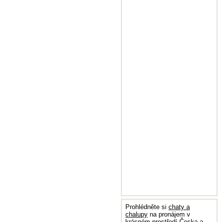
Prohlédněte si
chaty a
chalupy
na pronájem v
krásném prostředí Česka a