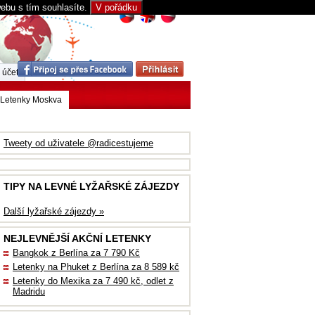
webu s tím souhlasíte.
V pořádku
 účet
Letenky Moskva
Tweety od uživatele @radicestujeme
TIPY NA LEVNÉ LYŽAŘSKÉ ZÁJEZDY
Další lyžařské zájezdy »
NEJLEVNĚJŠÍ AKČNÍ LETENKY
Bangkok z Berlína za 7 790 Kč
Letenky na Phuket z Berlína za 8 589 kč
Letenky do Mexika za 7 490 kč, odlet z
Madridu