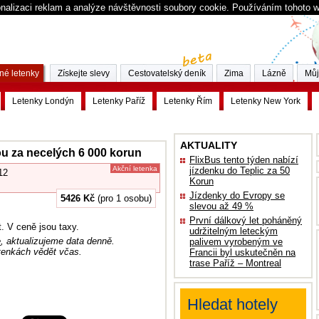
nalizaci reklam a analýze návštěvnosti soubory cookie. Používáním tohoto 
né letenky
Získejte slevy
Cestovatelský deník
Zima
Lázně
Můj
Letenky Londýn
Letenky Paříž
Letenky Řím
Letenky New York
AKTUALITY
ou za necelých 6 000 korun
FlixBus tento týden nabízí
Akční letenka
jízdenku do Teplic za 50
12
Korun
Jízdenky do Evropy se
5426 Kč
(pro 1 osobu)
slevou až 49 %
První dálkový let poháněný
t. V ceně jsou taxy.
udržitelným leteckým
e
, aktualizujeme data denně.
palivem vyrobeným ve
tenkách vědět včas.
Francii byl uskutečněn na
trase Paříž – Montreal
Hledat hotely