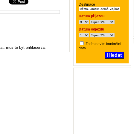
Destinace
Datum příjezdu
Datum odjezdu
Zatím nevím konkrétní
at, musíte být přihlášen/a.
data
Hledat