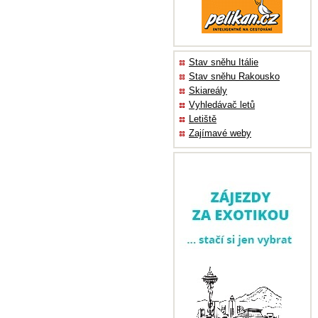
Stav sněhu Itálie
Stav sněhu Rakousko
Skiareály
Vyhledávač letů
Letiště
Zajímavé weby