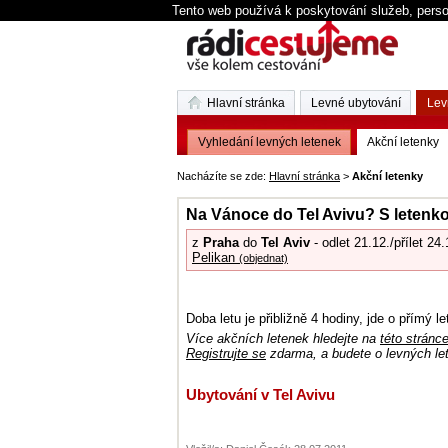
Tento web používá k poskytování služeb, perso
Hlavní stránka
Levné ubytování
Lev
Vyhledání levných letenek
Akční letenky
Nacházíte se zde:
Hlavní stránka
>
Akční letenky
Na Vánoce do Tel Avivu? S letenk
z
Praha
do
Tel Aviv
- odlet 21.12./přílet 24.
Pelikan
(objednat)
Doba letu je přibližně 4 hodiny, jde o přímý le
Více akčních letenek hledejte na
této stránc
Registrujte se
zdarma, a budete o levných le
Ubytování v Tel Avivu