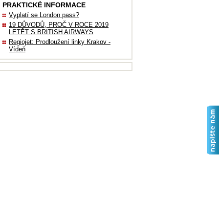
PRAKTICKÉ INFORMACE
Vyplatí se London pass?
19 DŮVODŮ, PROČ V ROCE 2019
LETĚT S BRITISH AIRWAYS
Regiojet: Prodloužení linky Krakov -
Vídeň