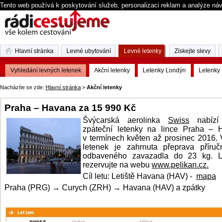
Tento web používá k poskytování služeb, personalizaci reklam a analýze ná
Hlavní stránka
Levné ubytování
Levné letenky
Získejte slevy
Vyhledání levných letenek
Akční letenky
Letenky Londýn
Letenky 
Nacházíte se zde:
Hlavní stránka
>
Akční letenky
Praha – Havana za 15 990 Kč
Švýcarská aerolinka
Swiss
nabízí
zpáteční letenky na lince Praha – 
v termínech květen až prosinec 2016.
letenek je zahrnuta přeprava příruč
odbaveného zavazadla do 23 kg.
rezervujte na webu
www.pelikan.cz.
Cíl letu: Letiště Havana (HAV) -
mapa
Praha (PRG) → Curych (ZRH) → Havana (HAV) a zpátky