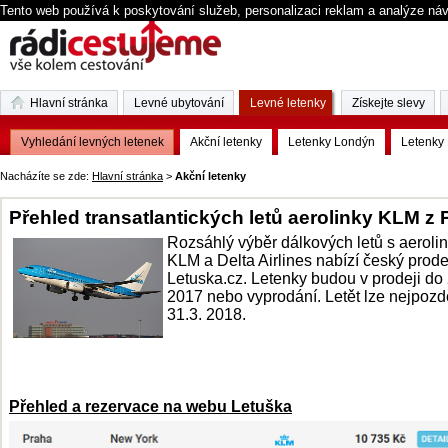
Tento web používá k poskytování služeb, personalizaci reklam a analýze ná
Hlavní stránka
Levné ubytování
Levné letenky
Získejte slevy
Vyhledání levných letenek
Akční letenky
Letenky Londýn
Letenky 
Nacházíte se zde:
Hlavní stránka
>
Akční letenky
Přehled transatlantických letů aerolinky KLM z 
Rozsáhlý výběr dálkových letů s aeroli
KLM a Delta Airlines nabízí český prod
Letuska.cz. Letenky budou v prodeji do 
2017 nebo vyprodání. Letět lze nejpozd
31.3. 2018.
Přehled a rezervace na webu Letuška