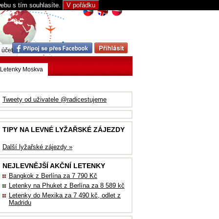
webu s tím souhlasíte.
V pořádku
 účet
Letenky Moskva
Tweety od uživatele @radicestujeme
TIPY NA LEVNÉ LYŽAŘSKÉ ZÁJEZDY
Další lyžařské zájezdy »
NEJLEVNĚJŠÍ AKČNÍ LETENKY
Bangkok z Berlína za 7 790 Kč
Letenky na Phuket z Berlína za 8 589 kč
Letenky do Mexika za 7 490 kč, odlet z
Madridu