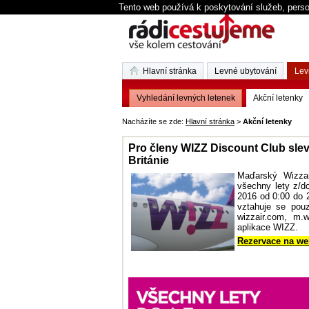
Tento web používá k poskytování služeb, perso
Hlavní stránka
Levné ubytování
Lev
Vyhledání levných letenek
Akční letenky
Nacházíte se zde:
Hlavní stránka
>
Akční letenky
Pro členy WIZZ Discount Club slev
Británie
Maďarský Wizzai
všechny lety z/do
2016 od 0:00 do 2
vztahuje se pou
wizzair.com, m.w
aplikace WIZZ.
Rezervace na we