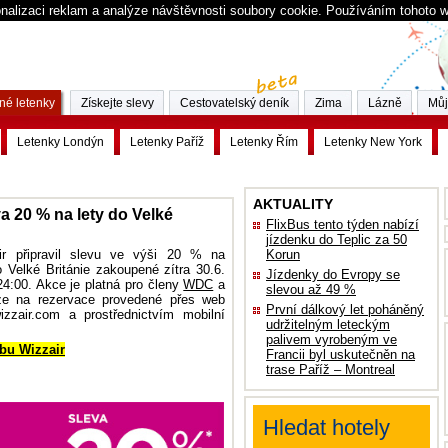
nalizaci reklam a analýze návštěvnosti soubory cookie. Používáním tohoto 
né letenky
Získejte slevy
Cestovatelský deník
Zima
Lázně
Můj
Letenky Londýn
Letenky Paříž
Letenky Řím
Letenky New York
AKTUALITY
a 20 % na lety do Velké
FlixBus tento týden nabízí
jízdenku do Teplic za 50
r připravil slevu ve výši 20 % na
Korun
 Velké Británie zakoupené zítra 30.6.
Jízdenky do Evropy se
4:00. Akce je platná pro členy
WDC
a
slevou až 49 %
ze na rezervace provedené přes web
První dálkový let poháněný
izzair.com a prostřednictvím mobilní
udržitelným leteckým
palivem vyrobeným ve
bu Wizzair
Francii byl uskutečněn na
trase Paříž – Montreal
Hledat hotely