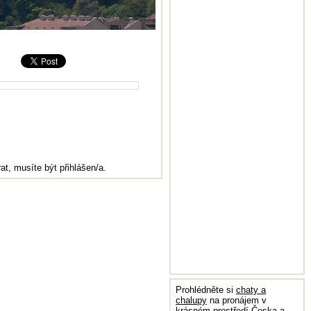
at, musíte být přihlášen/a.
Prohlédněte si
chaty a
chalupy
na pronájem v
krásném prostředí Česka a