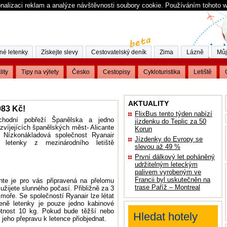
nalizaci reklam a analýze návštěvnosti soubory cookie. Používáním tohoto 
né letenky
Získejte slevy
Cestovatelský deník
Zima
Lázně
Můj
lity
Tipy na výlety
Česko
Cestopisy
Cykloturistika
Letiště
AKTUALITY
983 Kč!
FlixBus tento týden nabízí
ýchodní pobřeží Španělska a jedno
jízdenku do Teplic za 50
ozvíjejících španělských měst- Alicante
Korun
Nízkonákladová společnost Ryanair
Jízdenky do Evropy se
 letenky z mezinárodního letiště
slevou až 49 %
První dálkový let poháněný
udržitelným leteckým
palivem vyrobeným ve
Francii byl uskutečněn na
nte je pro vás připravená na přelomu
trase Paříž – Montreal
ě užijete slunného počasí. Přibližně za 3
oře. Se společností Ryanair lze létat
ceně letenky je pouze jedno kabinové
tnost 10 kg. Pokud bude těžší nebo
Hledat hotely
 jeho přepravu k letence přiobjednat.