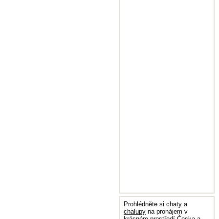
Prohlédněte si
chaty a
chalupy
na pronájem v
krásném prostředí Česka a