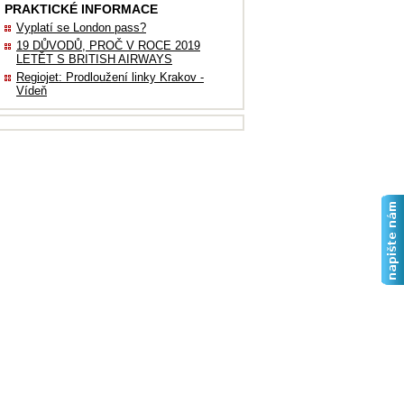
PRAKTICKÉ INFORMACE
Vyplatí se London pass?
19 DŮVODŮ, PROČ V ROCE 2019
LETĚT S BRITISH AIRWAYS
Regiojet: Prodloužení linky Krakov -
Vídeň