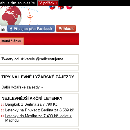
webu s tím souhlasíte.
V pořádku
 účet
Ostatní články
Tweety od uživatele @radicestujeme
TIPY NA LEVNÉ LYŽAŘSKÉ ZÁJEZDY
Další lyžařské zájezdy »
NEJLEVNĚJŠÍ AKČNÍ LETENKY
Bangkok z Berlína za 7 790 Kč
Letenky na Phuket z Berlína za 8 589 kč
Letenky do Mexika za 7 490 kč, odlet z
Madridu