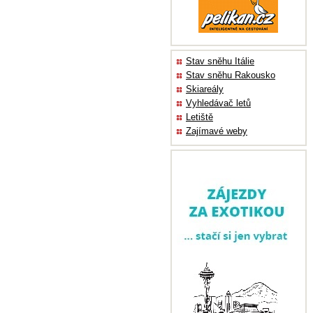
Stav sněhu Itálie
Stav sněhu Rakousko
Skiareály
Vyhledávač letů
Letiště
Zajímavé weby