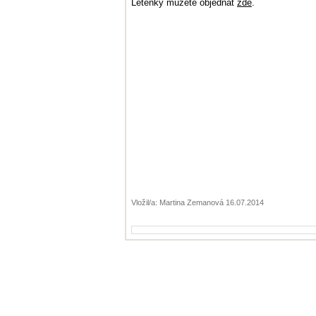
Letenky můžete objednat
zde
.
Vložil/a: Martina Zemanová 16.07.2014