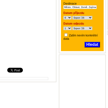
Destinace
Datum příjezdu
Datum odjezdu
Zatím nevím konkrétní
data
Hledat