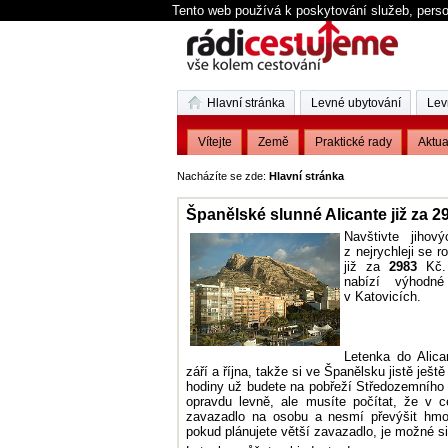
Tento web používá k poskytování služeb, perso
Hlavní stránka
Levné ubytování
Lev
Vítejte
Země
Praktické rady
Aktua
Nacházíte se zde:
Hlavní stránka
Španělské slunné Alicante již za 2
Navštivte jihov
z nejrychleji se r
již za
2983
Kč. 
nabízí výhodné
v Katovicích.
Letenka do Alica
září a října, takže si ve Španělsku jistě ješt
hodiny už budete na pobřeží Středozemního m
opravdu levně, ale musíte počítat, že v 
zavazadlo na osobu a nesmí převýšit hmo
pokud plánujete větší zavazadlo, je možné si