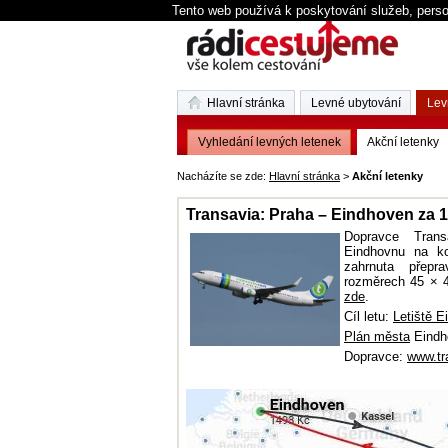
Tento web používá k poskytování služeb, perso
Hlavní stránka
Levné ubytování
Lev
Vyhledání levných letenek
Akční letenky
Nacházíte se zde:
Hlavní stránka
>
Akční letenky
Transavia: Praha – Eindhoven za 
Dopravce Trans
Eindhovnu na ko
zahrnuta přepr
rozměrech 45 × 
zde
.
Cíl letu:
Letiště E
Plán města
Eindh
Dopravce:
www.tr