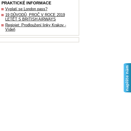
PRAKTICKÉ INFORMACE
Vyplatí se London pass?
19 DŮVODŮ, PROČ V ROCE 2019
LETĚT S BRITISH AIRWAYS
Regiojet: Prodloužení linky Krakov -
Vídeň