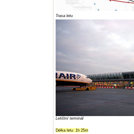
Trasa letu
Letištní terminál
Délka letu: 1h 25m