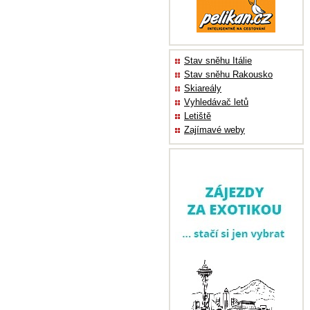
Stav sněhu Itálie
Stav sněhu Rakousko
Skiareály
Vyhledávač letů
Letiště
Zajímavé weby