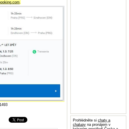
booking.com
.
 1493
Prohlédněte si
chaty a
chalupy
na pronájem v
krásném prostředí Česka a