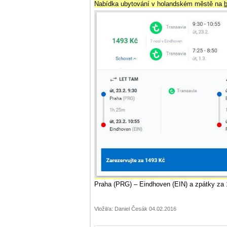
Nabídka ubytování v holandském městě na
Praha (PRG) – Eindhoven (EIN) a zpátky za
Vložil/a: Daniel Česák 04.02.2016