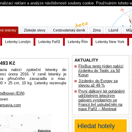
nalizaci reklam a analýze návštěvnosti soubory cookie. Používáním tohoto 
né letenky
Získejte slevy
Cestovatelský deník
Zima
Lázně
Můj
Letenky Londýn
Letenky Paříž
Letenky Řím
Letenky New York
AKTUALITY
1493 Kč
FlixBus tento týden nabízí
avia nabízí zpáteční letenky do
jízdenku do Teplic za 50
nci února 2016. V ceně letenky je
Korun
ava příručního zavazadla o max.
Jízdenky do Evropy se
40 × 25 cm, 10 kg.
Letenky rezervujte
slevou až 49 %
První dálkový let poháněný
indhoven (EIN)
udržitelným leteckým
oven
palivem vyrobeným ve
Francii byl uskutečněn na
ansavia.com
trase Paříž – Montreal
Hledat hotely