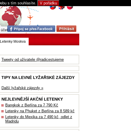
webu s tím souhlasíte.
V pořádku
 účet
Letenky Moskva
Tweety od uživatele @radicestujeme
TIPY NA LEVNÉ LYŽAŘSKÉ ZÁJEZDY
Další lyžařské zájezdy »
NEJLEVNĚJŠÍ AKČNÍ LETENKY
Bangkok z Berlína za 7 790 Kč
Letenky na Phuket z Berlína za 8 589 kč
Letenky do Mexika za 7 490 kč, odlet z
Madridu