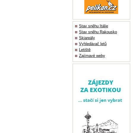
Stav sněhu Itálie
Stav sněhu Rakousko
Skiareály
Vyhledávač letů
Letiště
Zajímavé weby