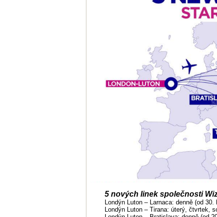
5 nových linek společnosti Wi
Londýn Luton – Larnaca: denně (od 30. 
Londýn Luton – Tirana: úterý, čtvrtek, 
Londýn Luton – Bratislava: denně (od 2