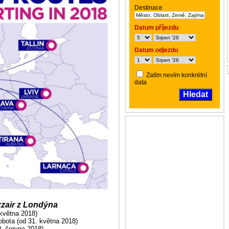
Destinace
Datum příjezdu
Datum odjezdu
Zatím nevím konkrétní
data
Hledat
zzair z Londýna
května 2018)
sobota (od 31. května 2018)
0. června 2018)