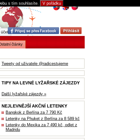
webu s tím souhlasíte.
V pořádku
 účet
Ostatní články
Tweety od uživatele @radicestujeme
TIPY NA LEVNÉ LYŽAŘSKÉ ZÁJEZDY
Další lyžařské zájezdy »
NEJLEVNĚJŠÍ AKČNÍ LETENKY
Bangkok z Berlína za 7 790 Kč
Letenky na Phuket z Berlína za 8 589 kč
Letenky do Mexika za 7 490 kč, odlet z
Madridu