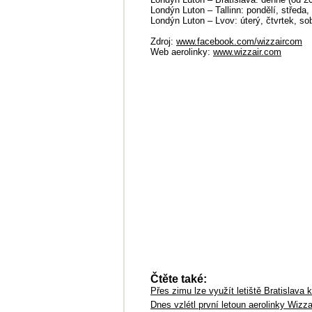
Londýn Luton – Tallinn: pondělí, středa, 
Londýn Luton – Lvov: úterý, čtvrtek, sob
Zdroj:
www.facebook.com/wizzaircom
Web aerolinky:
www.wizzair.com
Čtěte také:
Přes zimu lze využít letiště Bratislava 
Dnes vzlétl první letoun aerolinky Wizza