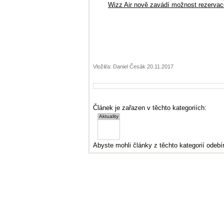
Wizz Air nově zavádí možnost rezervace
Vložil/a: Daniel Česák 20.11.2017
Článek je zařazen v těchto kategoriích:
Abyste mohli články z těchto kategorií odebír