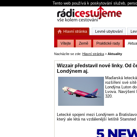
Tento web používá k poskytování služeb, perso
Hlavní stránka
Levné ubytování
Lev
Vítejte
Země
Praktické rady
Aktua
Nacházíte se zde:
Hlavní stránka
>
Aktuality
Wizzair představil nové linky. Od č
Londýnem aj.
Maďarská letecká
rozšíření své sít
Londýna Luton do 
Lvova. Navýšení l
320.
Letecké spojení mezi Londýnem a Bratislavo
který ale létá na vzdálenější letiště Stansted