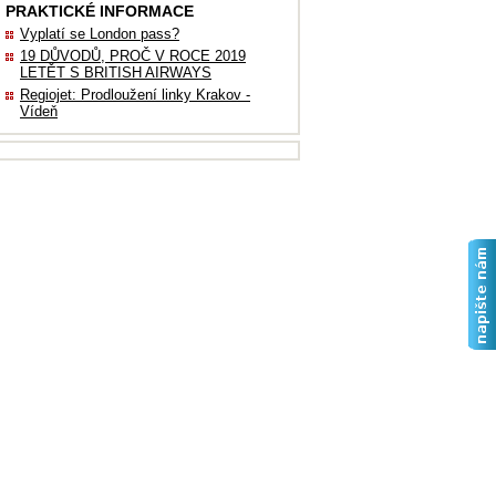
PRAKTICKÉ INFORMACE
Vyplatí se London pass?
19 DŮVODŮ, PROČ V ROCE 2019
LETĚT S BRITISH AIRWAYS
Regiojet: Prodloužení linky Krakov -
Vídeň