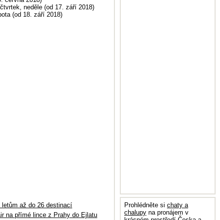
čtvrtek, neděle (od 17. září 2018)
ota (od 18. září 2018)
Prohlédněte si
chaty a
k letům až do 26 destinací
chalupy
na pronájem v
ir na přímé lince z Prahy do Ejlatu
krásném prostředí Česka a