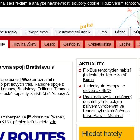
nalizaci reklam a analýze návštěvnosti soubory cookie. Používáním tohoto 
né letenky
Získejte slevy
Cestovatelský deník
Zima
Lázně
Můj
lity
Tipy na výlety
Česko
Cestopisy
Cykloturistika
Letiště
AKTUALITY
ervna spojí Bratislavu s
FlixBus tento týden nabízí
jízdenku do Teplic za 50
 společnost
Wizzair
oznámila
Korun
ě o pět nových tras. Nabídne spoje z
Jízdenky do Evropy se
Larnacy, Bratislavy, Tallinnu, Tirany a
slevou až 49 %
etecké kapacity zajístí čtyři Airbusy A
První dálkový let poháněný
udržitelným leteckým
palivem vyrobeným ve
Francii byl uskutečněn na
trase Paříž – Montreal
u zabezpečuje již dopravce Ryanair,
 (STN), přehled letů najdete
zde
.
Hledat hotely