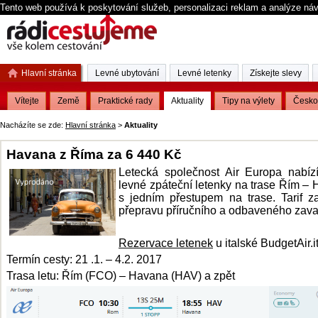
Tento web používá k poskytování služeb, personalizaci reklam a analýze ná
Hlavní stránka
Levné ubytování
Levné letenky
Získejte slevy
Vítejte
Země
Praktické rady
Aktuality
Tipy na výlety
Česko
Nacházíte se zde:
Hlavní stránka
>
Aktuality
Havana z Říma za 6 440 Kč
Letecká společnost Air Europa nabíz
levné zpáteční letenky na trase Řím –
s jedním přestupem na trase. Tarif z
přepravu příručního a odbaveného zava
Rezervace letenek
u italské BudgetAir.i
Termín cesty: 21 .1. – 4.2. 2017
Trasa letu: Řím (FCO) – Havana (HAV) a zpět