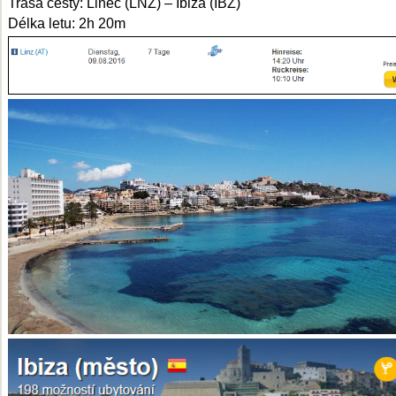
Trasa cesty: Linec (LNZ) – Ibiza (IBZ)
Délka letu: 2h 20m