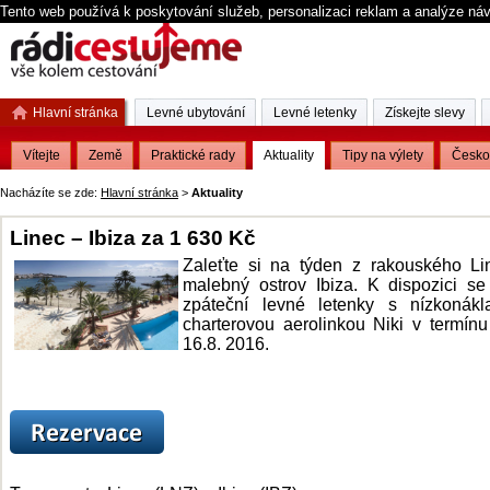
Tento web používá k poskytování služeb, personalizaci reklam a analýze ná
Hlavní stránka
Levné ubytování
Levné letenky
Získejte slevy
Vítejte
Země
Praktické rady
Aktuality
Tipy na výlety
Česko
Nacházíte se zde:
Hlavní stránka
>
Aktuality
Linec – Ibiza za 1 630 Kč
Zaleťte si na týden z rakouského Li
malebný ostrov Ibiza. K dispozici se
zpáteční levné letenky s nízkonákl
charterovou aerolinkou Niki v termínu
16.8. 2016.