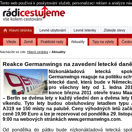
Tento web používá k poskytování služeb, personalizaci reklam a analýze ná
Hlavní stránka
Levné ubytování
Levné letenky
Získejte slevy
Vítejte
Země
Praktické rady
Aktuality
Tipy na výlety
Česko
Nacházíte se zde:
Hlavní stránka
>
Aktuality
Reakce Germanwings na zavedení letecké dan
Nízkonákladová letecká spole
Germanwings reaguje na politiku sch
letecké daně, která bude v Německu 
pro všechny lety od 1. ledna 20
konce března 2011 otevře trasu Maas
– Berlín se dvěma lety v každý všední den a dvěma lety
víkendu. Tyto lety budou obsluhovány letadlem typu 
A319 se 150 místy na palubě. Ceny výhodných letů začín
ceně 19,99 Euro a lze je rezervovat od pondělka 29. listo
9:00 na webových stránkách www.germanwings.com.
Od pondělka do pátku bude nízkonákladová letecká spol