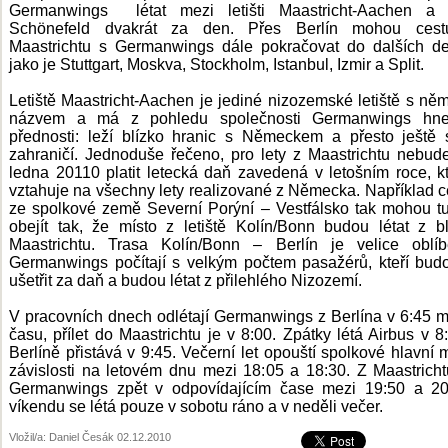
Germanwings létat mezi letišti Maastricht-Aachen a B
Schönefeld dvakrát za den. Přes Berlín mohou cestu
Maastrichtu s Germanwings dále pokračovat do dalších de
jako je Stuttgart, Moskva, Stockholm, Istanbul, Izmir a Split.
Letiště Maastricht-Aachen je jediné nizozemské letiště s n
názvem a má z pohledu společnosti Germanwings hn
přednosti: leží blízko hranic s Německem a přesto ještě 
zahraničí. Jednoduše řečeno, pro lety z Maastrichtu nebud
ledna 20110 platit letecká daň zavedená v letošním roce, k
vztahuje na všechny lety realizované z Německa. Například ce
ze spolkové země Severní Porýní – Vestfálsko tak mohou t
obejít tak, že místo z letiště Kolín/Bonn budou létat z b
Maastrichtu. Trasa Kolín/Bonn – Berlín je velice oblí
Germanwings počítají s velkým počtem pasažérů, kteří budo
ušetřit za daň a budou létat z přilehlého Nizozemí.
V pracovních dnech odlétají Germanwings z Berlína v 6:45 m
času, přílet do Maastrichtu je v 8:00. Zpátky létá Airbus v 8
Berlíně přistává v 9:45. Večerní let opouští spolkové hlavní 
závislosti na letovém dnu mezi 18:05 a 18:30. Z Maastrichtu
Germanwings zpět v odpovídajícím čase mezi 19:50 a 20
víkendu se létá pouze v sobotu ráno a v neděli večer.
Vložil/a: Daniel Česák 02.12.2010