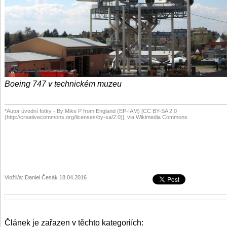
Boeing 747 v technickém muzeu
*Autor úvodní fotky - By Mike P from England (EP-IAM) [CC BY-SA 2.0
(http://creativecommons.org/licenses/by-sa/2.0)], via Wikimedia Commons
Vložil/a: Daniel Česák 18.04.2016
Článek je zařazen v těchto kategoriích: