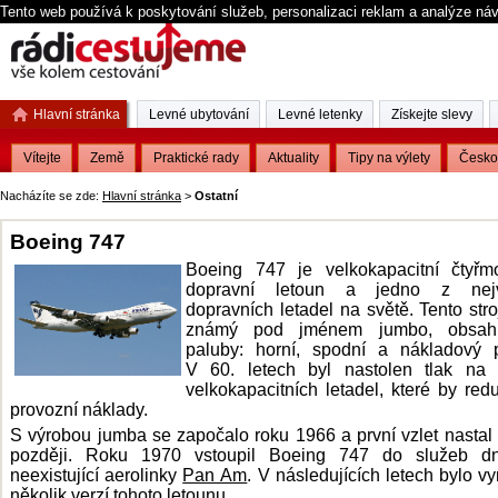
Tento web používá k poskytování služeb, personalizaci reklam a analýze ná
Hlavní stránka
Levné ubytování
Levné letenky
Získejte slevy
Vítejte
Země
Praktické rady
Aktuality
Tipy na výlety
Česko
Nacházíte se zde:
Hlavní stránka
>
Ostatní
Boeing 747
Boeing 747 je velkokapacitní čtyřmo
dopravní letoun a jedno z nejv
dopravních letadel na světě. Tento stroj
známý pod jménem jumbo, obsahu
paluby: horní, spodní a nákladový p
V 60. letech byl nastolen tlak na 
velkokapacitních letadel, které by red
provozní náklady.
S výrobou jumba se započalo roku 1966 a první vzlet nastal t
později. Roku 1970 vstoupil Boeing 747 do služeb dn
neexistující aerolinky
Pan Am
. V následujících letech bylo v
několik verzí tohoto letounu.