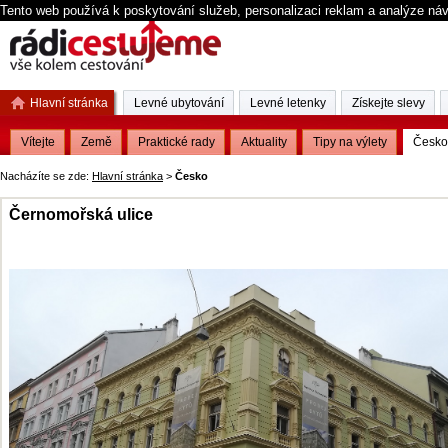
Tento web používá k poskytování služeb, personalizaci reklam a analýze ná
Hlavní stránka
Levné ubytování
Levné letenky
Získejte slevy
Vítejte
Země
Praktické rady
Aktuality
Tipy na výlety
Česko
Nacházíte se zde:
Hlavní stránka
>
Česko
Černomořská ulice